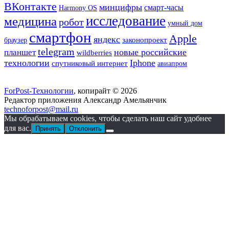
ВКонтакте
минцифры
смарт-часы
Harmony OS
исследование
медицина
робот
умный дом
смартфон
Apple
яндекс
законопроект
браузер
telegram
новые российские
планшет
wildberries
технологии
Iphone
спутниковый интернет
авиапром
ForPost-Технологии
, копирайт © 2026
Редактор приложения Александр Амельянчик
technoforpost@mail.ru
Мы обрабатываем cookies, чтобы сделать наш сайт удобнее
для вас.
Принять
Отклонить