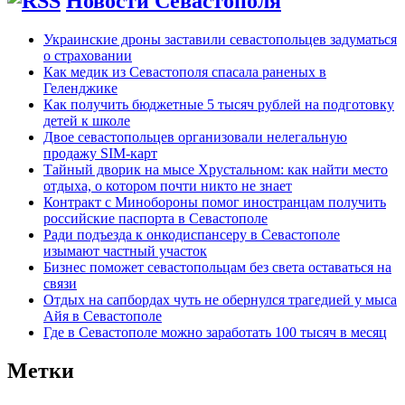
Новости Севастополя
Украинские дроны заставили севастопольцев задуматься
о страховании
Как медик из Севастополя спасала раненых в
Геленджике
Как получить бюджетные 5 тысяч рублей на подготовку
детей к школе
Двое севастопольцев организовали нелегальную
продажу SIM-карт
Тайный дворик на мысе Хрустальном: как найти место
отдыха, о котором почти никто не знает
Контракт с Минобороны помог иностранцам получить
российские паспорта в Севастополе
Ради подъезда к онкодиспансеру в Севастополе
изымают частный участок
Бизнес поможет севастопольцам без света оставаться на
связи
Отдых на сапбордах чуть не обернулся трагедией у мыса
Айя в Севастополе
Где в Севастополе можно заработать 100 тысяч в месяц
Метки