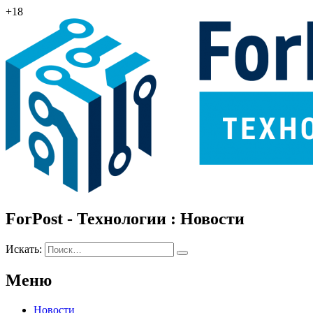
+18
ForPost - Технологии : Новости
Искать:
Меню
Новости