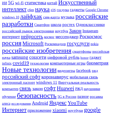
Искусственный
5G
статистика
wi-fi
китай
ИИ
интеллект
наука
гаджеты
сбер
госдума
Google Chrome
iOS
российские
лайфхак
музыка
сим-карта
windows 10
разработки
ростех
Одноклассники
школа
Смартфон
Закон
ноутбук
Instagram
российский рынок электроники
нейросеть
Роскосмос
интернет
мессенджер
космос
россия
Microsoft
госуслуги
Роскомнадзор
nokia
российские изобретения
смартфоны
российская
samsung
соцсети
цифровой рубль
гаджет
наука
honor
covid19
биометрия
компьютерные игры
технологии
infinix
Новые технологии
facebook
видеоигры
ржд
российский софт
коронавирус
мобильная связь
windows 11
Виртуальная реальность
электронный паспорт
софт
связь
Huawei
закон
РЖД
наушники
компьютер
безопасность
разное
росавиа
обучение
5G в России
Яндекс
YouTube
Android
алиса
исследования
Интернет
google
xiaomi
приложение
ноутбуки