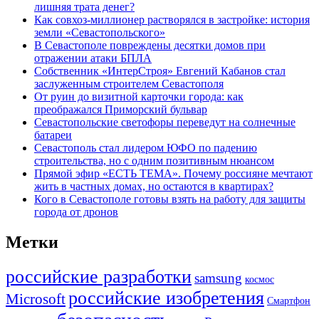
лишняя трата денег?
Как совхоз-миллионер растворялся в застройке: история
земли «Севастопольского»
В Севастополе повреждены десятки домов при
отражении атаки БПЛА
Собственник «ИнтерСтроя» Евгений Кабанов стал
заслуженным строителем Севастополя
От руин до визитной карточки города: как
преображался Приморский бульвар
Севастопольские светофоры переведут на солнечные
батареи
Севастополь стал лидером ЮФО по падению
строительства, но с одним позитивным нюансом
Прямой эфир «ЕСТЬ ТЕМА». Почему россияне мечтают
жить в частных домах, но остаются в квартирах?
Кого в Севастополе готовы взять на работу для защиты
города от дронов
Метки
российские разработки
samsung
космос
российские изобретения
Microsoft
Смартфон