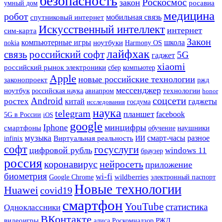
безопасность
Роскосмос
закон
росавиа
умный дом
медицина
робот
мобильная связь
спутниковый интернет
Искусственный интеллект
интернет
сим-карта
Закон
компьютерные игры
школа
ноутбуки
Harmony OS
nokia
лайфхак
связь
российский софт
5G
гаджет
xiaomi
российский рынок электроники
сбер
компьютер
Apple
новые российские технологии
законопроект
ржд
мессенджер
ноутбук
технологии
российская наука
авиапром
honor
Android
соцсети
ростех
гаджеты
китай
госдума
исследования
наука
telegram
планшет
facebook
5G в России
iOS
google
Iphone
минцифры
смартфоны
наушники
обучение
музыка
смарт-часы
разное
Виртуальная реальность
ИИ
infinix
софт
госуслуги
цифровой рубль
windows 11
браузер
россия
коронавирус
нейросеть
приложение
биометрия
wi-fi
Google Chrome
wildberries
электронный паспорт
Новые технологии
Huawei
covid19
смартфон
YouTube
статистика
Одноклассники
ВКонтакте
РЖД
видеоигры
алиса
Роскомнадзор