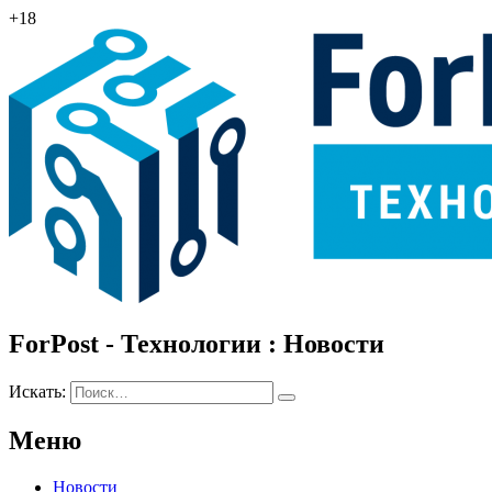
+18
ForPost - Технологии : Новости
Искать:
Меню
Новости