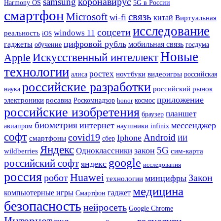
коронавирус
samsung
Harmony OS
5G в России
смартфон
Microsoft
связь
wi-fi
китай
Виртуальная
исследование
соцсети
windows 11
реальность
iOS
цифровой рубль
гаджеты
мобильная связь
госдума
обучение
Новые
Искусственный интеллект
Apple
технологии
ростех
ноутбуки
видеоигры
алиса
российская
российские разработки
российский рынок
наука
приложение
электроники
росавиа
Роскомнадзор
honor
космос
российские изобретения
планшет
браузер
биометрия
интернет
мессенджер
наушники
авиапром
infinix
софт
covid19
Android
Iphone
смартфоны
сбер
ИИ
Яндекс
5G
закон
Одноклассники
wildberries
сим-карта
google
российский софт
яндекс
исследования
россия
Huawei
робот
Закон
минцифры
технологии
медицина
компьютерные игры
гаджет
Смартфон
безопасность
нейросеть
Google Chrome
Интернет