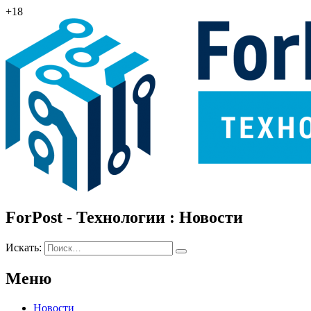
+18
ForPost - Технологии : Новости
Искать:
Меню
Новости