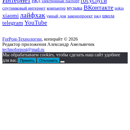
госуслуги
РЖД
электронный паспорт
ВКонтакте
музыка
спутниковый интернет
компьютер
nokia
лайфхак
xiaomi
школа
законопроект
ржд
умный дом
YouTube
telegram
ForPost-Технологии
, копирайт © 2026
Редактор приложения Александр Амельянчик
technoforpost@mail.ru
Мы обрабатываем cookies, чтобы сделать наш сайт удобнее
для вас.
Принять
Отклонить