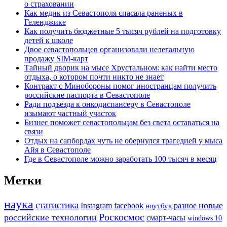
о страховании
Как медик из Севастополя спасала раненых в
Геленджике
Как получить бюджетные 5 тысяч рублей на подготовку
детей к школе
Двое севастопольцев организовали нелегальную
продажу SIM-карт
Тайный дворик на мысе Хрустальном: как найти место
отдыха, о котором почти никто не знает
Контракт с Минобороны помог иностранцам получить
российские паспорта в Севастополе
Ради подъезда к онкодиспансеру в Севастополе
изымают частный участок
Бизнес поможет севастопольцам без света оставаться на
связи
Отдых на сапбордах чуть не обернулся трагедией у мыса
Айя в Севастополе
Где в Севастополе можно заработать 100 тысяч в месяц
Метки
наука
статистика
новые
Instagram
facebook
ноутбук
разное
Роскосмос
российские технологии
смарт-часы
windows 10