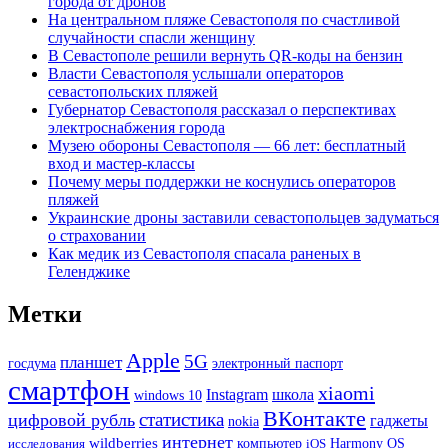
города от дронов
На центральном пляже Севастополя по счастливой
случайности спасли женщину
В Севастополе решили вернуть QR-коды на бензин
Власти Севастополя услышали операторов
севастопольских пляжей
Губернатор Севастополя рассказал о перспективах
электроснабжения города
Музею обороны Севастополя — 66 лет: бесплатный
вход и мастер-классы
Почему меры поддержки не коснулись операторов
пляжей
Украинские дроны заставили севастопольцев задуматься
о страховании
Как медик из Севастополя спасала раненых в
Геленджике
Метки
Apple
5G
планшет
госдума
электронный паспорт
смартфон
xiaomi
Instagram
школа
windows 10
ВКонтакте
статистика
цифровой рубль
гаджеты
nokia
интернет
wildberries
Harmony OS
исследования
компьютер
iOS