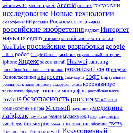
госуслуги
Android
мессенджер
windows 11
ростех
исследование
Новые технологии
Роскосмос
смартфоны
смарт-часы
ИИ
росавиа
российские изобретения
Интернет
гаджет
наука
telegram
новые российские технологии
российские разработки
google
YouTube
робот
facebook
Google Chrome
спутниковый интернет
infinix
Яндекс
Huawei
samsung
Iphone
закон
китай
российский софт
яндекс
российский рынок электроники
софт
нейросеть
Одноклассники
сим-карта
Виртуальная
коронавирус
реальность
законопроект
Смартфон
алиса
соцсети
минцифры
технологии
браузер
российская наука
безопасность
россия
covid19
5G в России
медицина
Microsoft
компьютерные игры
наушники
лайфхак
музыка
разное
РЖД
ноутбуки
ржд
видеоигры
связь
биометрия
приложение
умный дом
honor
обучение
Искусственный
wi-fi
сбер
Роскомнадзор
космос