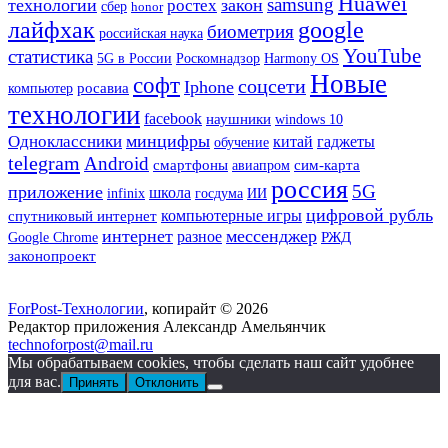
Huawei
samsung
технологии
закон
ростех
сбер
honor
лайфхак
google
биометрия
российская наука
YouTube
статистика
Harmony OS
5G в России
Роскомнадзор
Новые
софт
соцсети
Iphone
росавиа
компьютер
технологии
facebook
наушники
windows 10
минцифры
Одноклассники
гаджеты
китай
обучение
telegram
Android
смартфоны
сим-карта
авиапром
россия
5G
приложение
школа
госдума
ИИ
infinix
цифровой рубль
компьютерные игры
спутниковый интернет
интернет
мессенджер
разное
РЖД
Google Chrome
законопроект
ForPost-Технологии
, копирайт © 2026
Редактор приложения Александр Амельянчик
technoforpost@mail.ru
Мы обрабатываем cookies, чтобы сделать наш сайт удобнее
для вас.
Принять
Отклонить