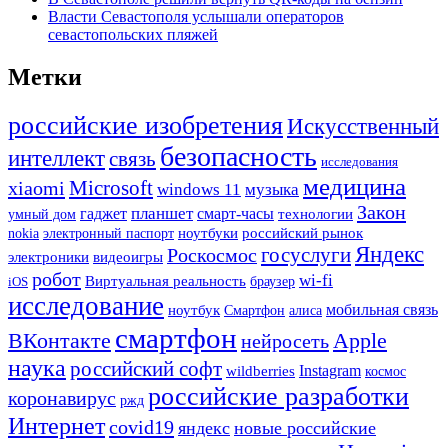
Власти Севастополя услышали операторов
севастопольских пляжей
Метки
российские изобретения
Искусственный
безопасность
интеллект
связь
исследования
медицина
Microsoft
xiaomi
windows 11
музыка
Закон
планшет
гаджет
смарт-часы
технологии
умный дом
ноутбуки
российский рынок
nokia
электронный паспорт
Яндекс
госуслуги
Роскосмос
электроники
видеоигры
робот
wi-fi
Виртуальная реальность
iOS
браузер
исследование
мобильная связь
ноутбук
Смартфон
алиса
смартфон
Apple
ВКонтакте
нейросеть
наука
российский софт
Instagram
wildberries
космос
российские разработки
коронавирус
ржд
Интернет
covid19
яндекс
новые российские