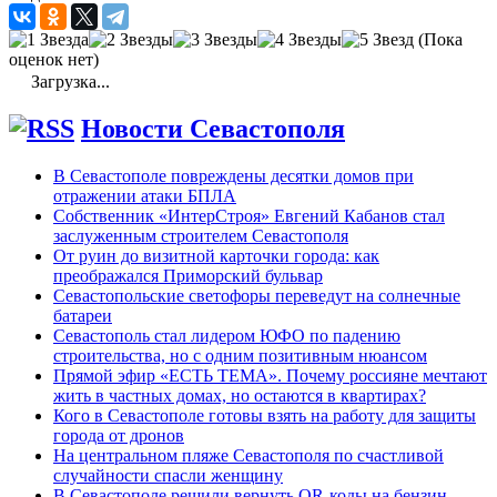
(Пока
оценок нет)
Загрузка...
Новости Севастополя
В Севастополе повреждены десятки домов при
отражении атаки БПЛА
Собственник «ИнтерСтроя» Евгений Кабанов стал
заслуженным строителем Севастополя
От руин до визитной карточки города: как
преображался Приморский бульвар
Севастопольские светофоры переведут на солнечные
батареи
Севастополь стал лидером ЮФО по падению
строительства, но с одним позитивным нюансом
Прямой эфир «ЕСТЬ ТЕМА». Почему россияне мечтают
жить в частных домах, но остаются в квартирах?
Кого в Севастополе готовы взять на работу для защиты
города от дронов
На центральном пляже Севастополя по счастливой
случайности спасли женщину
В Севастополе решили вернуть QR-коды на бензин