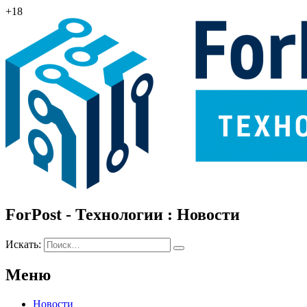
+18
ForPost - Технологии : Новости
Искать:
Меню
Новости