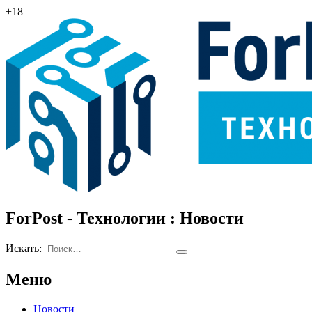
+18
ForPost - Технологии : Новости
Искать:
Меню
Новости