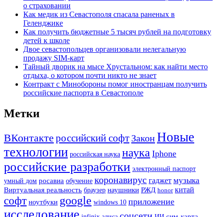
о страховании
Как медик из Севастополя спасала раненых в
Геленджике
Как получить бюджетные 5 тысяч рублей на подготовку
детей к школе
Двое севастопольцев организовали нелегальную
продажу SIM-карт
Тайный дворик на мысе Хрустальном: как найти место
отдыха, о котором почти никто не знает
Контракт с Минобороны помог иностранцам получить
российские паспорта в Севастополе
Метки
Новые
ВКонтакте
российский софт
Закон
технологии
наука
Iphone
российская наука
российские разработки
электронный паспорт
коронавирус
музыка
гаджет
росавиа
умный дом
обучение
наушники
РЖД
китай
Виртуальная реальность
браузер
honor
google
софт
приложение
ноутбуки
windows 10
исследование
соцсети
ИИ
сим-карта
infinix
алиса