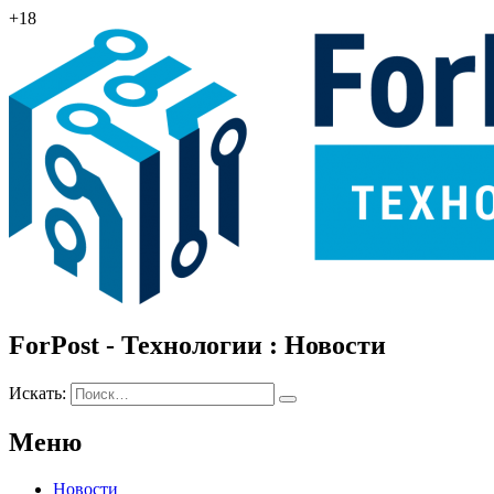
+18
ForPost - Технологии : Новости
Искать:
Меню
Новости