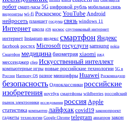
робот
5G
цифровой рубль
мобильная связь
смарт-часы
YouTube
Роскосмос
Android
wi-fi
видеоигры
связь
нейросеть
планшет
windows 11
госдума
Интернет
школа
спутниковый интернет
iOS
космос
смартфон
Яндекс
интернет
яндекс
Instagram
Microsoft
госуслуги
samsung
ростех
facebook
nokia
медицина
xiaomi
биометрия
Смартфон
ржд
Искусственный интеллект
мессенджер
сбер
новые российские технологии
компьютерные игры
5G в
Huawei
минцифры
разное
Harmony OS
России
Роскомнадзор
безопасность
российские
Одноклассники
изобретения
ноутбук
смартфоны
wildberries
российский
россия
Apple
рынок электроники
исследования
лайфхак
covid19
статистика
законопроект
компьютер
telegram
закон
гаджеты
технологии
Google Chrome
авиапром