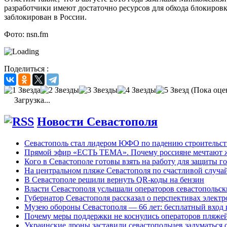
разработчики имеют достаточно ресурсов для обхода блокировк
заблокирован в России.
Фото: nsn.fm
Поделиться :
(Пока оце
Загрузка...
Новости Севастополя
Севастополь стал лидером ЮФО по падению строительст
Прямой эфир «ЕСТЬ ТЕМА». Почему россияне мечтают жи
Кого в Севастополе готовы взять на работу для защиты г
На центральном пляже Севастополя по счастливой случ
В Севастополе решили вернуть QR-коды на бензин
Власти Севастополя услышали операторов севастопольс
Губернатор Севастополя рассказал о перспективах элект
Музею обороны Севастополя — 66 лет: бесплатный вход 
Почему меры поддержки не коснулись операторов пляже
Украинские дроны заставили севастопольцев задуматься 