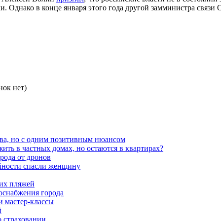
и. Однако в конце января этого года другой замминистра связи
нок нет)
ва, но с одним позитивным нюансом
ть в частных домах, но остаются в квартирах?
орода от дронов
айности спасли женщину
ких пляжей
роснабжения города
и мастер-классы
й
о страховании