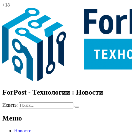
+18
ForPost - Технологии : Новости
Искать:
Меню
Новости