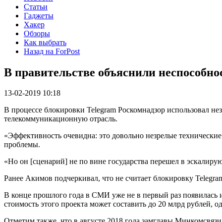
Статьи
Гаджеты
Хакер
Обзоры
Как выбрать
Назад на ForPost
В правительстве объяснили неспособно
13-02-2019 10:18
В процессе блокировки Telegram Роскомнадзор использовал не
телекоммуникационную отрасль.
«Эффективность очевидна: это довольно незрелые технические 
проблемы.
​«Но он [сценарий] не по вине государства перешел в эскалиру
Ранее Акимов подчеркивал, что не считает блокировку Telegra
В конце прошлого года в СМИ уже не в первый раз появилась 
стоимость этого проекта может составить до 20 млрд рублей, 
Отметим также, что в августе 2018 года замглавы Минкомсвя