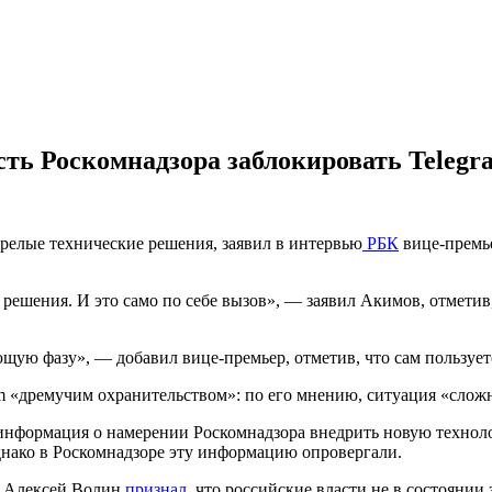
сть Роскомнадзора заблокировать Telegr
зрелые технические решения, заявил в интервью
РБК
вице-премь
решения. И это само по себе вызов», — заявил Акимов, отметив
ющую фазу», — добавил вице-премьер, отметив, что сам пользуетс
m «дремучим охранительством»: по его мнению, ситуация «сложн
информация о намерении Роскомнадзора внедрить новую техноло
однако в Роскомнадзоре эту информацию опровергали.
зи Алексей Волин
признал
, что российские власти не в состоянии