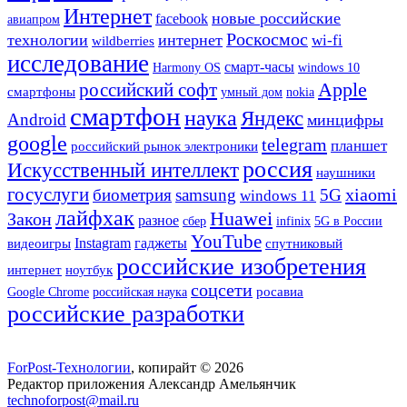
Интернет
новые российские
facebook
авиапром
Роскосмос
технологии
интернет
wi-fi
wildberries
исследование
смарт-часы
Harmony OS
windows 10
Apple
российский софт
смартфоны
умный дом
nokia
смартфон
наука
Яндекс
Android
минцифры
google
telegram
планшет
российский рынок электроники
россия
Искусственный интеллект
наушники
госуслуги
xiaomi
биометрия
samsung
5G
windows 11
лайфхак
Huawei
Закон
разное
сбер
infinix
5G в России
YouTube
гаджеты
Instagram
видеоигры
спутниковый
российские изобретения
ноутбук
интернет
соцсети
Google Chrome
росавиа
российская наука
российские разработки
ForPost-Технологии
, копирайт © 2026
Редактор приложения Александр Амельянчик
technoforpost@mail.ru