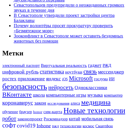
Севастопольцев предупредили о неожиданных громких
звуках в течение дня
В Севастополе утвердили проект застройки центра
Балаклавы
Почему волонтёры просят прокуратуру проверить
«Безмятежное море»
Зооконфликт в Севастополе может оставить бездомных
животных без помощи
Метки
гаджет
РЖД
Виртуальная реальность
электронный паспорт
связь
статистика
цифровой рубль
мессенджер
ноутбуки
Microsoft
приложение
яндекс
ростех
госдума
ИИ
iOS
безопасность
нейросеть
Одноклассники
ВКонтакте
музыка
школа
компьютерные игры
компьютер
медицина
коронавирус
закон
исследования
алиса
Новые технологии
сим-карта
обучение
браузер
honor
робот
мобильная связь
китай
законопроект
Роскомнадзор
софт
covid19
Iphone
ржд
технологии
Смартфон
космос