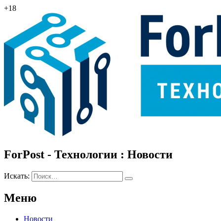
+18
ForPost - Технологии : Новости
Искать:
Меню
Новости