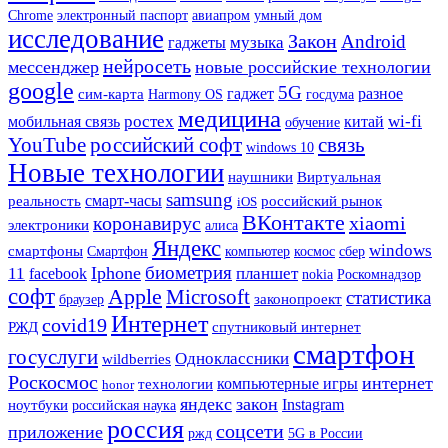
Chrome
электронный паспорт
авиапром
умный дом
исследование
Закон
Android
гаджеты
музыка
нейросеть
мессенджер
новые российские технологии
google
5G
гаджет
разное
сим-карта
Harmony OS
госдума
медицина
мобильная связь
ростех
wi-fi
китай
обучение
YouTube
российский софт
связь
windows 10
Новые технологии
наушники
Виртуальная
samsung
смарт-часы
реальность
российский рынок
iOS
ВКонтакте
коронавирус
xiaomi
электроники
алиса
Яндекс
windows
смартфоны
Смартфон
сбер
компьютер
космос
биометрия
Iphone
11
планшет
facebook
nokia
Роскомнадзор
софт
Apple
Microsoft
статистика
законопроект
браузер
Интернет
covid19
РЖД
спутниковый интернет
смартфон
госуслуги
Одноклассники
wildberries
Роскосмос
интернет
компьютерные игры
технологии
honor
яндекс
закон
Instagram
ноутбуки
российская наука
россия
соцсети
приложение
ржд
5G в России