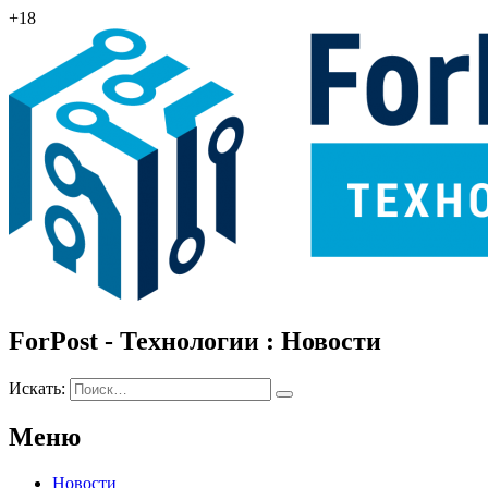
+18
ForPost - Технологии : Новости
Искать:
Меню
Новости