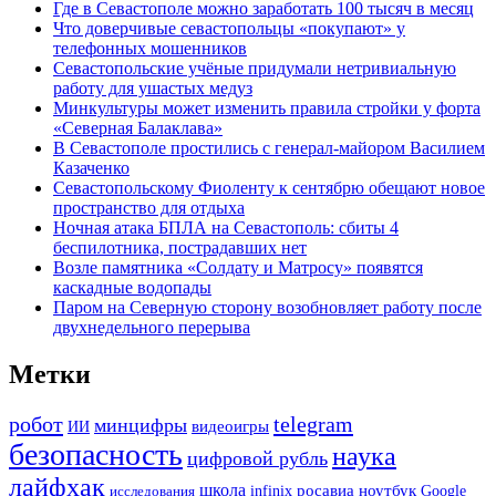
Где в Севастополе можно заработать 100 тысяч в месяц
Что доверчивые севастопольцы «покупают» у
телефонных мошенников
Севастопольские учёные придумали нетривиальную
работу для ушастых медуз
Минкультуры может изменить правила стройки у форта
«Северная Балаклава»
В Севастополе простились с генерал-майором Василием
Казаченко
Севастопольскому Фиоленту к сентябрю обещают новое
пространство для отдыха
Ночная атака БПЛА на Севастополь: сбиты 4
беспилотника, пострадавших нет
Возле памятника «Солдату и Матросу» появятся
каскадные водопады
Паром на Северную сторону возобновляет работу после
двухнедельного перерыва
Метки
робот
telegram
минцифры
ИИ
видеоигры
безопасность
наука
цифровой рубль
лайфхак
школа
ноутбук
росавиа
Google
исследования
infinix