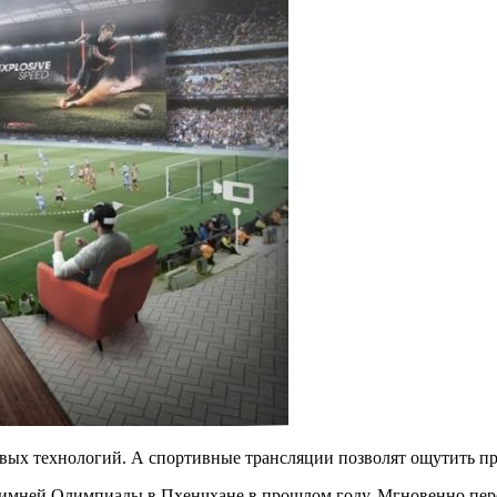
овых технологий. А спортивные трансляции позволят ощутить 
зимней Олимпиады в Пхенчхане в прошлом году. Мгновенно пере