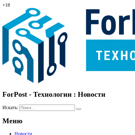
+18
ForPost - Технологии : Новости
Искать:
Меню
Новости