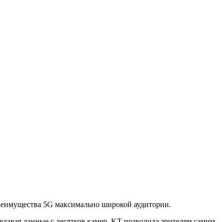
преимущества 5G максимально широкой аудитории.
давая данные с десятков камер, KT позволила зрителям самим