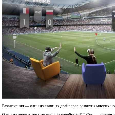
Развлечения — один из главных драйверов развития многих н
Один из первых опытов провела корейская KT Corp. во время 