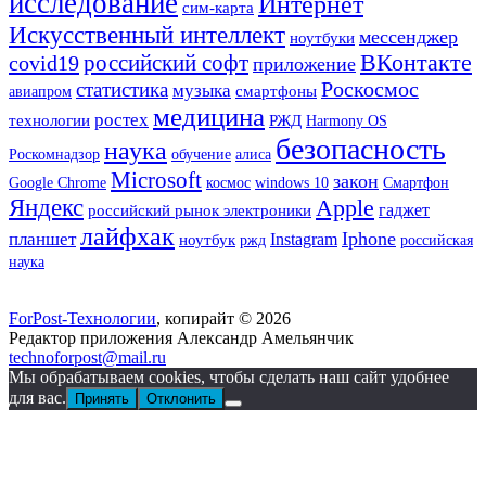
исследование
Интернет
сим-карта
Искусственный интеллект
мессенджер
ноутбуки
российский софт
ВКонтакте
covid19
приложение
Роскосмос
статистика
музыка
смартфоны
авиапром
медицина
ростех
РЖД
технологии
Harmony OS
безопасность
наука
Роскомнадзор
обучение
алиса
Microsoft
закон
Google Chrome
Смартфон
космос
windows 10
Яндекс
Apple
гаджет
российский рынок электроники
лайфхак
Iphone
планшет
ноутбук
Instagram
ржд
российская
наука
ForPost-Технологии
, копирайт © 2026
Редактор приложения Александр Амельянчик
technoforpost@mail.ru
Мы обрабатываем cookies, чтобы сделать наш сайт удобнее
для вас.
Принять
Отклонить