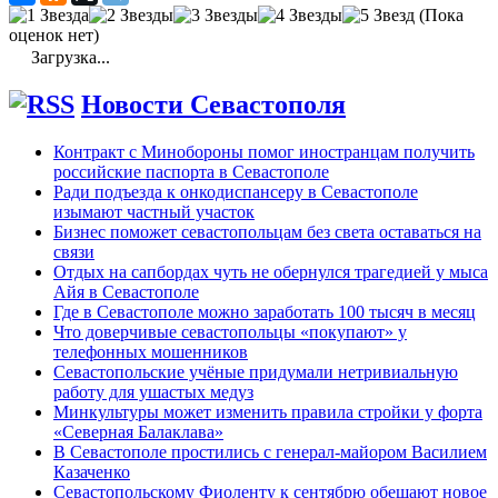
(Пока
оценок нет)
Загрузка...
Новости Севастополя
Контракт с Минобороны помог иностранцам получить
российские паспорта в Севастополе
Ради подъезда к онкодиспансеру в Севастополе
изымают частный участок
Бизнес поможет севастопольцам без света оставаться на
связи
Отдых на сапбордах чуть не обернулся трагедией у мыса
Айя в Севастополе
Где в Севастополе можно заработать 100 тысяч в месяц
Что доверчивые севастопольцы «покупают» у
телефонных мошенников
Севастопольские учёные придумали нетривиальную
работу для ушастых медуз
Минкультуры может изменить правила стройки у форта
«Северная Балаклава»
В Севастополе простились с генерал-майором Василием
Казаченко
Севастопольскому Фиоленту к сентябрю обещают новое