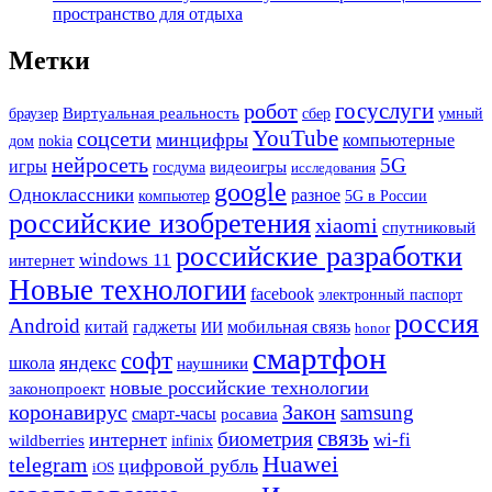
пространство для отдыха
Метки
госуслуги
робот
Виртуальная реальность
сбер
браузер
умный
YouTube
соцсети
минцифры
компьютерные
дом
nokia
нейросеть
5G
игры
госдума
видеоигры
исследования
google
Одноклассники
разное
компьютер
5G в России
российские изобретения
xiaomi
спутниковый
российские разработки
windows 11
интернет
Новые технологии
facebook
электронный паспорт
россия
Android
гаджеты
мобильная связь
китай
ИИ
honor
смартфон
софт
яндекс
школа
наушники
новые российские технологии
законопроект
коронавирус
Закон
samsung
смарт-часы
росавиа
связь
биометрия
интернет
wi-fi
wildberries
infinix
Huawei
telegram
цифровой рубль
iOS