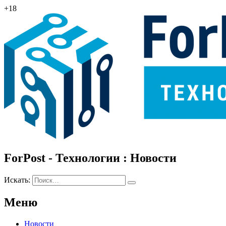
+18
ForPost - Технологии : Новости
Искать:
Меню
Новости