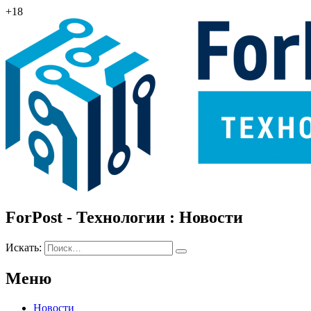
+18
ForPost - Технологии : Новости
Искать:
Меню
Новости