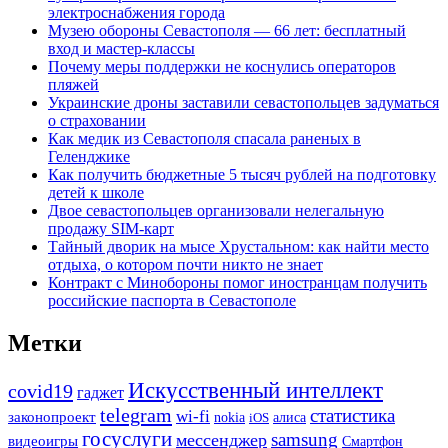
электроснабжения города
Музею обороны Севастополя — 66 лет: бесплатный
вход и мастер-классы
Почему меры поддержки не коснулись операторов
пляжей
Украинские дроны заставили севастопольцев задуматься
о страховании
Как медик из Севастополя спасала раненых в
Геленджике
Как получить бюджетные 5 тысяч рублей на подготовку
детей к школе
Двое севастопольцев организовали нелегальную
продажу SIM-карт
Тайный дворик на мысе Хрустальном: как найти место
отдыха, о котором почти никто не знает
Контракт с Минобороны помог иностранцам получить
российские паспорта в Севастополе
Метки
Искусственный интеллект
covid19
гаджет
telegram
статистика
wi-fi
законопроект
nokia
iOS
алиса
госуслуги
samsung
мессенджер
видеоигры
Смартфон