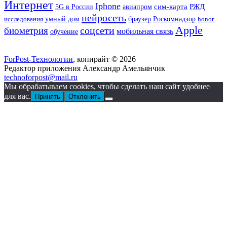
Интернет
Iphone
РЖД
сим-карта
5G в России
авиапром
нейросеть
исследования
умный дом
браузер
Роскомнадзор
honor
Apple
биометрия
соцсети
мобильная связь
обучение
ForPost-Технологии
, копирайт © 2026
Редактор приложения Александр Амельянчик
technoforpost@mail.ru
Мы обрабатываем cookies, чтобы сделать наш сайт удобнее
для вас.
Принять
Отклонить