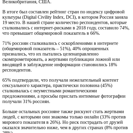
Великобритания, США.
В итоге был составлен рейтинг стран по индексу цифровой
культуры (Digital Civility Index, DCI), в котором Россия заняла
19 место. В нашей стране количество респондентов, которые
сталкивались с интернет-рисками в 2018 году, составило 74%,
что превышает общемировой показатель в 66%.
71% россиян сталкивались с оскорблениями в интернете
(общемировой показатель – 51%), 40% опрошенных
признались, что их пытались целенаправленно
скомпрометировать, а жертвами публикации ложной или
вводящей в заблуждение информации становились 18%
респондентов.
65% подтвердили, что получали нежелательный контент
сексуального характера, практически половина (45%)
сталкивалась с неуместными романтическими
предложениями, а просьбы прислать интимные фотографии
получали 31% россиян.
Больше остальных россияне также рискуют стать жертвами
людей, с которыми они знакомы только онлайн (33% против
мирового показателя в 26%). Но риск пострадать от друзей
оказался значительно ниже, чем в других странах (8% против
28%).