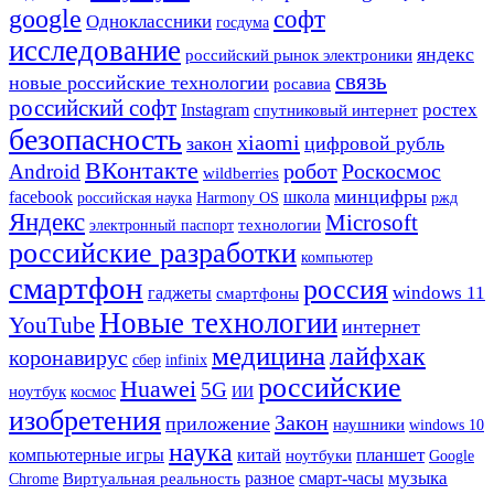
google
софт
Одноклассники
госдума
исследование
яндекс
российский рынок электроники
связь
новые российские технологии
росавиа
российский софт
ростех
Instagram
спутниковый интернет
безопасность
xiaomi
закон
цифровой рубль
ВКонтакте
робот
Роскосмос
Android
wildberries
минцифры
facebook
школа
Harmony OS
ржд
российская наука
Яндекс
Microsoft
технологии
электронный паспорт
российские разработки
компьютер
смартфон
россия
гаджеты
windows 11
смартфоны
Новые технологии
YouTube
интернет
медицина
лайфхак
коронавирус
сбер
infinix
российские
Huawei
5G
ноутбук
ИИ
космос
изобретения
Закон
приложение
наушники
windows 10
наука
планшет
компьютерные игры
китай
ноутбуки
Google
музыка
разное
смарт-часы
Chrome
Виртуальная реальность