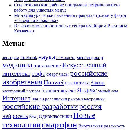
Севастопольские учёные придумали нетривиальную
работу для ушастых медуз
Минкультуры может изменить правила стройки у форта
«Северная Балаклава»
В Севастополе простились с генерал-майором Василием
Казаченко
Метки
наука
мессенджер
facebook
сим-карта
авиапром
медицина
Искусственный
приложение
российские
интеллект
софт
смарт-часы
изобретения
Huawei
Закон
статистика
Яндекс
яндекс
планшет
электронный паспорт
умный дом
Интернет
школа
российский рынок электроники
российские разработки
россия
Новые
нейросеть
Одноклассники
РЖД
смартфон
технологии
Виртуальная реальность