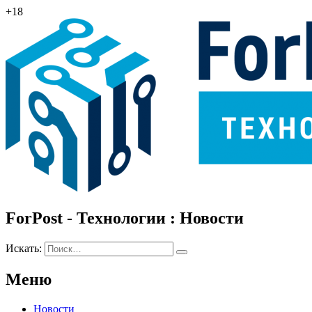
+18
ForPost - Технологии : Новости
Искать:
Меню
Новости