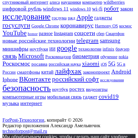
наушники
спутниковый интернет
wildberries
алиса
компьютер
робот
цифровой рубль
закон
windows 11
wi-fi
windows 10
исследование
Apple
гаджеты
госдума
ржд
госуслуги
коронавирус
Google Chrome
Harmony OS
космос
YouTube
соцсети
разное
Instagram
сбер
Смартфон
honor
telegram
samsung
новые российские технологии
google
минцифры
ноутбуки
ИИ
технологии
infinix
браузер
связь
Microsoft
биометрия
Роскомнадзор
обучение
nokia
Роскосмос
xiaomi
5G
росавиа
российская наука
iOS
5G в
лайфхак
Android
смартфоны
китай
законопроект
России
ВКонтакте
российский софт
Iphone
исследования
безопасность
ростех
ноутбук
видеоигры
covid19
мобильная связь
компьютерные игры
гаджет
интернет
музыка
ForPost-Технологии
, копирайт © 2026
Редактор приложения Александр Амельянчик
technoforpost@mail.ru
Мы обрабатываем cookies, чтобы сделать наш сайт удобнее