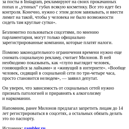
за посты в Instagram, рекламируют на своих прокачанных
попах и „утиных“ губах всякую косметику. Все это идет без
контроля. Конечно, нужно с этим делом завязывать, и ввести
лимит на такой, чтобы у человека не было возможности
сидеть там круглые сутки».
Безлимитно пользоваться соцсетями, по мнению
парламентария, могут только официально
зарегистрированные компании, которые платят налоги.
Помимо законодательного ограничения времени нужно еще
снимать социальную рекламу, считает Милонов. В ней
необходимо показывать, как «глупо выглядит человек,
гоняющийся за лайками» и «живущий в интернете». «Вообще
человек, сидящий в социальной сети по три-четыре часа,
просто становится нелюдем», — заявил депутат.
Он уверен, что зависимость от социальных сетей нужно
признать патологией и приравнять к алкоголизму
и наркомании.
Напомним, ранее Милонов предлагал запретить лицам до 14
лет регистрироваться в соцсетях, а остальных обязать делать
это по паспорту.
Источник:
rambler.ru