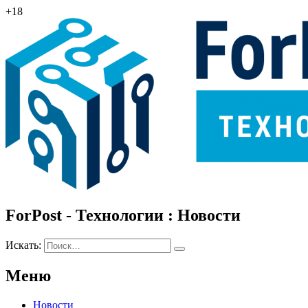
+18
ForPost - Технологии : Новости
Искать:
Меню
Новости