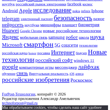
ноутбук
facebook
российский рынок электроники
космос
исследование
Apple
Android
Iphone
nokia
infinix
безопасность
telegram
разное
электронный паспорт
нейросеть
биометрия
минцифры
планшет
ноутбуки
Huawei
новые российские технологии
Google Chrome
наука
Яндекс
робот
samsung
мобильная связь
школа
смартфон
Microsoft
5G
соцсети
технологии
Новые
Интернет
росавиа
российская наука
honor
браузер
технологии
российский софт
windows 11
google
лайфхак
мессенджер
компьютерные игры
связь
Виртуальная реальность
обучение
iOS
алиса
российские изобретения
Роскосмос
ForPost-Технологии
, копирайт © 2026
Редактор приложения Александр Амельянчик
technoforpost@mail.ru
Мы обрабатываем cookies, чтобы сделать наш сайт удобнее