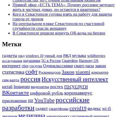
строительства, но с одним позитивным нюансом
Прямой эфир «ЕСТЬ ТЕМА». Почему россияне мечтают
жить в частных домах, но остаются в квартирах?
Кого в Севастополе готовы взять на работу для защиты
города от дронов
На центральном пляже Севастополя по счастливой
случайности спасли женщину
В Севастополе решили вернуть QR-коды на бензин
Метки
гаджеты
музыка
РЖД
ржд
wildberries
windows 10
умный дом
наушники
Смартфон
Harmony OS
исследования
5G в России
интернет
закон
Одноклассники
смарт-часы
сбер
госдума
софт
Закон
xiaomi
статистика
Роскомнадзор
компьютер
россия
Искусственный интеллект
сим-карта
госуслуги
ростех
китай
Instagram
видеоигры
ВКонтакте
коронавирус
цифровой рубль
российские
YouTube
приложение
ИИ
разработки
covid19
яндекс
wi-fi
гаджет
смартфоны
медицина
законопроект
спутниковый интернет
авиапром