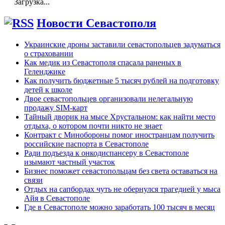
Загрузка...
Новости Севастополя
Украинские дроны заставили севастопольцев задуматься
о страховании
Как медик из Севастополя спасала раненых в
Геленджике
Как получить бюджетные 5 тысяч рублей на подготовку
детей к школе
Двое севастопольцев организовали нелегальную
продажу SIM-карт
Тайный дворик на мысе Хрустальном: как найти место
отдыха, о котором почти никто не знает
Контракт с Минобороны помог иностранцам получить
российские паспорта в Севастополе
Ради подъезда к онкодиспансеру в Севастополе
изымают частный участок
Бизнес поможет севастопольцам без света оставаться на
связи
Отдых на сапбордах чуть не обернулся трагедией у мыса
Айя в Севастополе
Где в Севастополе можно заработать 100 тысяч в месяц