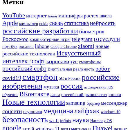
Метки
YouTube
интернет
минцифры
ростех
школа
honor
Apple
связь
нейросеть
статистика
компьютер
nokia
российские разработки
биометрия
госуслуги
Роскосмос
telegram
компьютерные игры
xiaomi
Iphone
новые
ноутбук
росавиа
Google Chrome
Искусственный
российские технологии
интеллект
софт
коронавирус
смартфоны
российский софт
робот
Виртуальная реальность
смартфон
российские
covid19
5G в России
изобретения
россия
музыка
исследования
iOS
ВКонтакте
российский рынок электроники
обучение
алиса
Новые технологии
samsung
мессенджер
браузер
медицина
лайфхак
соцсети
наушники
windows 10
безопасность
наука
wi-fi
Harmony OS
infinix
google
Huawei
windows 11
китай
смарт-часы
разное
ржд