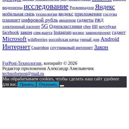
исследование
Яндекс
видеоигры
Роскомнадзор
яндекс
приложение
мобильная связь
технологии
госдума
цифровой рубль
планшет
гаджеты
РЖД
авиапром
5G
Одноклассники
сбер
ИИ
ноутбуки
электронный паспорт
закон
facebook
Instagram
гаджет
сим-карта
законопроект
космос
Microsoft
Android
wildberries
российская наука
умный дом
Интернет
Закон
Смартфон
спутниковый интернет
ForPost-Технологии
, копирайт © 2026
Редактор приложения Александр Амельянчик
technoforpost@mail.ru
Мы обрабатываем cookies, чтобы сделать наш сайт удобнее
для вас.
Принять
Отклонить