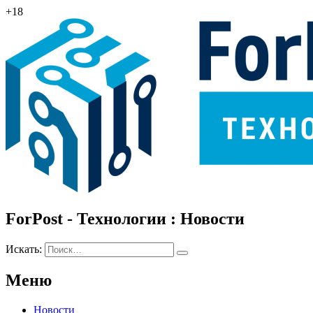
+18
ForPost - Технологии : Новости
Искать:
Меню
Новости