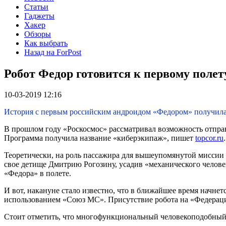
Статьи
Гаджеты
Хакер
Обзоры
Как выбрать
Назад на ForPost
Робот Федор готовится к первому полет
10-03-2019 12:16
История с первым российским андроидом «Федором» получила
В прошлом году «Роскосмос» рассматривал возможность отправ
Программа получила название «киберэкипаж», пишет
topcor.ru
.
Теоретически, на роль пассажира для вышеупомянутой миссии
свое детище Дмитрию Рогозину, усадив «механического челове
«Федора» в полете.
И вот, накануне стало известно, что в ближайшее время начне
использованием «Союз МС». Присутствие робота на «Федераци
Стоит отметить, что многофункциональный человекоподобный FE