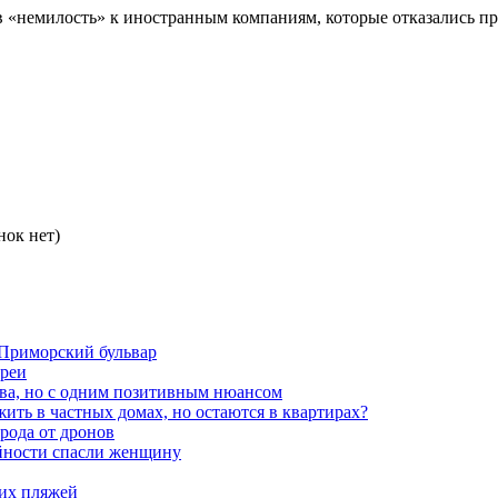
л в «немилость» к иностранным компаниям, которые отказались 
нок нет)
 Приморский бульвар
ареи
ва, но с одним позитивным нюансом
ть в частных домах, но остаются в квартирах?
орода от дронов
айности спасли женщину
ких пляжей