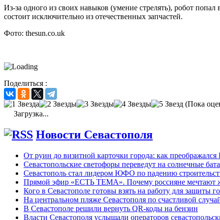
Из-за одного из своих навыков (умение стрелять), робот попа
состоит исключительно из отечественных запчастей.
Фото: thesun.co.uk
Поделиться :
(Пока оце
Загрузка...
Новости Севастополя
От руин до визитной карточки города: как преображался
Севастопольские светофоры переведут на солнечные бат
Севастополь стал лидером ЮФО по падению строительст
Прямой эфир «ЕСТЬ ТЕМА». Почему россияне мечтают жи
Кого в Севастополе готовы взять на работу для защиты г
На центральном пляже Севастополя по счастливой случ
В Севастополе решили вернуть QR-коды на бензин
Власти Севастополя услышали операторов севастопольс