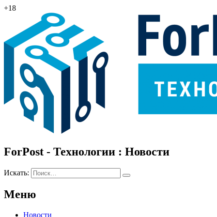
+18
ForPost - Технологии : Новости
Искать:
Меню
Новости