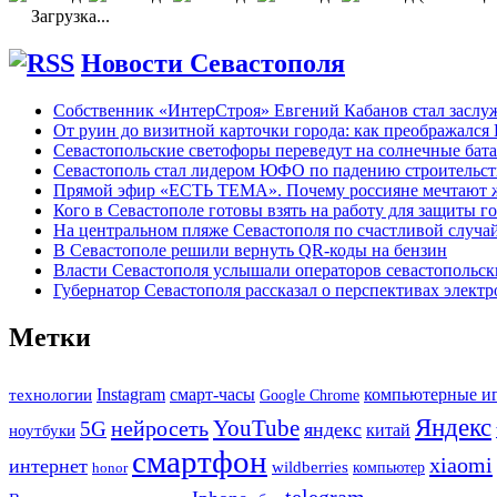
Загрузка...
Новости Севастополя
Собственник «ИнтерСтроя» Евгений Кабанов стал заслу
От руин до визитной карточки города: как преображался
Севастопольские светофоры переведут на солнечные бат
Севастополь стал лидером ЮФО по падению строительст
Прямой эфир «ЕСТЬ ТЕМА». Почему россияне мечтают жи
Кого в Севастополе готовы взять на работу для защиты г
На центральном пляже Севастополя по счастливой случ
В Севастополе решили вернуть QR-коды на бензин
Власти Севастополя услышали операторов севастопольс
Губернатор Севастополя рассказал о перспективах элект
Метки
Instagram
смарт-часы
компьютерные и
технологии
Google Chrome
Яндекс
YouTube
нейросеть
5G
яндекс
китай
ноутбуки
смартфон
xiaomi
интернет
wildberries
honor
компьютер