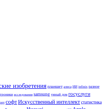
ские изобретения
планшет
разное
ИИ
алиса
infinix
госуслуги
samsung
ктроники
исследования
умный дом
Искусственный интеллект
софт
статистика
орт
Apple