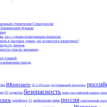
женным строителем Севастополя
 Приморский бульвар
ареи
ва, но с одним позитивным нюансом
ть в частных домах, но остаются в квартирах?
орода от дронов
айности спасли женщину
ких пляжей
роснабжения города
россий
ВКонтакте
гры
спутниковый интернет
5G в России
безопасность
wi-fi
гаджеты
российский рынок эле
nokia
россия
связь
windows 11
мобильная связь
электронный пасп
Интернет