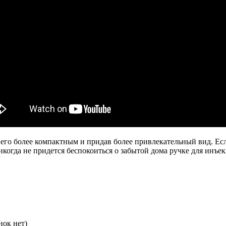
его более компактным и придав более привлекательный вид. Есл
когда не придется беспокоиться о забытой дома ручке для инъе
нок нет)