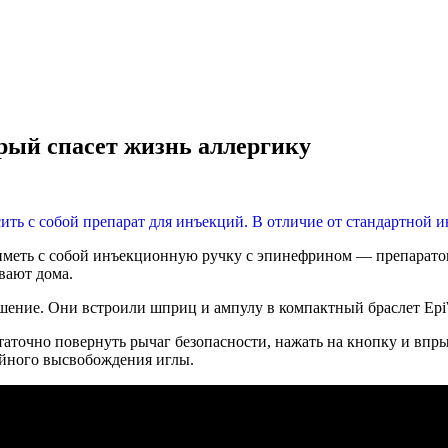
орый спасет жизнь аллергику
ить с собой препарат для инъекций. В отличие от стандартной и
иметь с собой инъекционную ручку с эпинефрином — препарато
вают дома.
шение. Они встроили шприц и ампулу в компактный браслет EpiW
таточно повернуть рычаг безопасности, нажать на кнопку и впр
чайного высвобождения иглы.