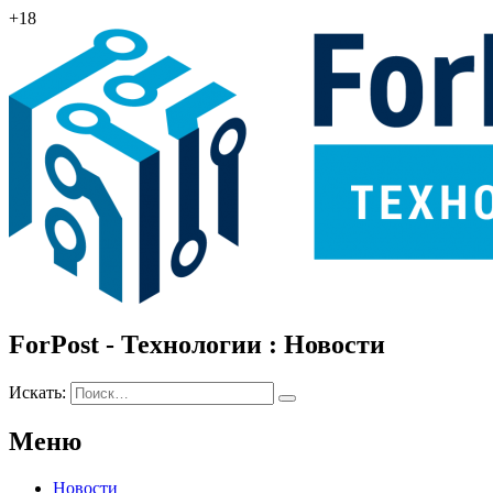
+18
ForPost - Технологии : Новости
Искать:
Меню
Новости