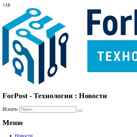
+18
ForPost - Технологии : Новости
Искать:
Меню
Новости