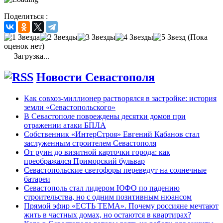
Поделиться :
(Пока
оценок нет)
Загрузка...
Новости Севастополя
Как совхоз-миллионер растворялся в застройке: история
земли «Севастопольского»
В Севастополе повреждены десятки домов при
отражении атаки БПЛА
Собственник «ИнтерСтроя» Евгений Кабанов стал
заслуженным строителем Севастополя
От руин до визитной карточки города: как
преображался Приморский бульвар
Севастопольские светофоры переведут на солнечные
батареи
Севастополь стал лидером ЮФО по падению
строительства, но с одним позитивным нюансом
Прямой эфир «ЕСТЬ ТЕМА». Почему россияне мечтают
жить в частных домах, но остаются в квартирах?