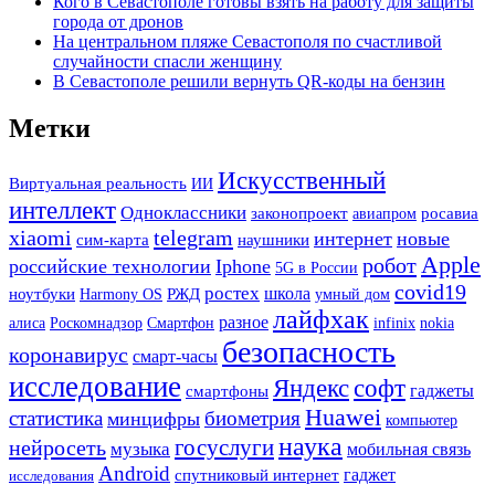
Кого в Севастополе готовы взять на работу для защиты
города от дронов
На центральном пляже Севастополя по счастливой
случайности спасли женщину
В Севастополе решили вернуть QR-коды на бензин
Метки
Искусственный
Виртуальная реальность
ИИ
интеллект
Одноклассники
законопроект
росавиа
авиапром
xiaomi
telegram
интернет
новые
наушники
сим-карта
Apple
робот
российские технологии
Iphone
5G в России
covid19
ростех
РЖД
школа
ноутбуки
Harmony OS
умный дом
лайфхак
разное
Смартфон
алиса
Роскомнадзор
infinix
nokia
безопасность
коронавирус
смарт-часы
исследование
Яндекс
софт
гаджеты
смартфоны
Huawei
статистика
биометрия
минцифры
компьютер
наука
госуслуги
нейросеть
музыка
мобильная связь
Android
гаджет
спутниковый интернет
исследования