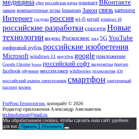
медицина
ВКонтакте
планшет
сбер
российская наука
связь
Закон
samsung
закон
компьютерные игры
Instagram
россия
Интернет
wi-fi
китай
госдума
windows 10
Новые
российские разработки
соцсети
технологии
YouTube
Роскосмос
5G
яндекс
ржд
российские изобретения
цифровой рубль
google
Microsoft
приложение
windows 11
ноутбук
российский софт
Google Chrome
видеоигры
honor
браузер
мессенджер
facebook
wildberries
технологии
обучение
iOS
смартфон
российский рынок электроники
электронный
паспорт
космос
ForPost-Технологии
, копирайт © 2026
Редактор приложения Александр Амельянчик
technoforpost@mail.ru
Мы обрабатываем cookies, чтобы сделать наш сайт удобнее
для вас.
Принять
Отклонить