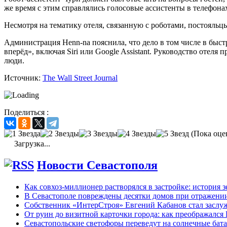
же время с этим справлялись голосовые ассистенты в телефона
Несмотря на тематику отеля, связанную с роботами, постояльцы
Администрация Henn-na пояснила, что дело в том числе в быст
вперёд», включая Siri или Google Assistant. Руководство отел
люди.
Источник:
The Wall Street Journal
Поделиться :
(Пока оце
Загрузка...
Новости Севастополя
Как совхоз-миллионер растворялся в застройке: история 
В Севастополе повреждены десятки домов при отражени
Собственник «ИнтерСтроя» Евгений Кабанов стал заслу
От руин до визитной карточки города: как преображался
Севастопольские светофоры переведут на солнечные бат