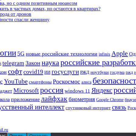
ва, но с одним позитивным нюансом
ть в частных домах, но остаются в квартирах?
орода от дронов
айности спасли женщину
огии
Apple
5G
новые российские технологии
Од
infinix
российские разработк
наука
telegram
Закон
S
софт
госуслуги
covid19
кон
РЖД
ИИ
ноутбуки
госдума
ржд
безопаснос
YouTube
с
Роскосмос
смартфоны
алиса
россия
росси
Яндекс
Microsoft
windows 11
гаджет
лайфхак
биометрия
приложение
кола
Google Chrome
брауз
усственный интеллект
связь
спутниковый интернет
Роск
l.ru
вас.
Принять
Отклонить