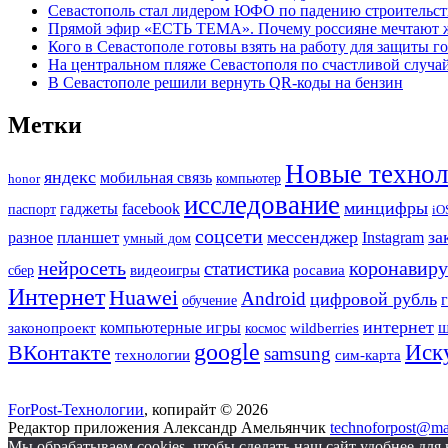
Севастополь стал лидером ЮФО по падению строительст
Прямой эфир «ЕСТЬ ТЕМА». Почему россияне мечтают жи
Кого в Севастополе готовы взять на работу для защиты г
На центральном пляже Севастополя по счастливой случ
В Севастополе решили вернуть QR-коды на бензин
Метки
Новые технол
яндекс
мобильная связь
honor
компьютер
исследование
минцифры
гаджеты
facebook
паспорт
iO
соцсети
мессенджер
за
планшет
разное
Instagram
умный дом
нейросеть
коронавиру
статистика
сбер
видеоигры
росавиа
Интернет
Huawei
Android
цифровой рубль
обучение
интернет
компьютерные игры
ш
законопроект
wildberries
космос
google
Иск
ВКонтакте
samsung
технологии
сим-карта
ForPost-Технологии
, копирайт © 2026
Редактор приложения Александр Амельянчик
technoforpost@mai
Мы обрабатываем cookies, чтобы сделать наш сайт удобнее для 