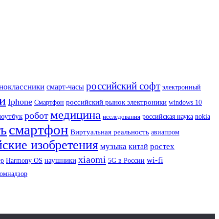
российский софт
ноклассники
смарт-часы
электронный
и
Iphone
Смартфон
российский рынок электроники
windows 10
медицина
робот
ноутбук
исследования
российская наука
nokia
смартфон
ть
Виртуальная реальность
авиапром
йские изобретения
музыка
ростех
китай
xiaomi
wi-fi
наушники
Harmony OS
ер
5G в России
омнадзор