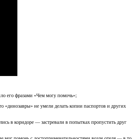
ило его фразами «Чем могу помочь»;
то «динозавры» не умели делать копии паспортов и других
чались в коридоре — застревали в попытках пропустить друг
не мог помочь с достопримечательностями возле отеля — в то