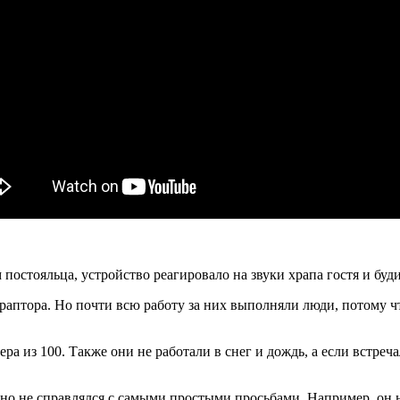
остояльца, устройство реагировало на звуки храпа гостя и буд
ераптора. Но почти всю работу за них выполняли люди, потому ч
ра из 100. Также они не работали в снег и дождь, а если встре
 но не справлялся с самыми простыми просьбами. Например, он 