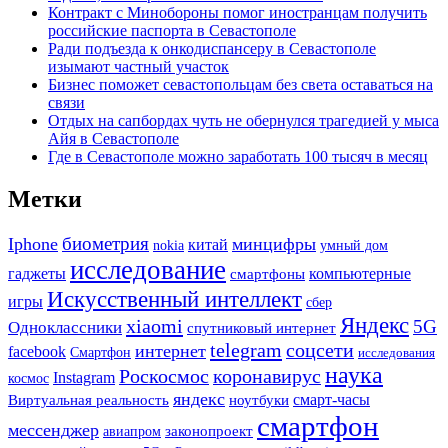
Контракт с Минобороны помог иностранцам получить
российские паспорта в Севастополе
Ради подъезда к онкодиспансеру в Севастополе
изымают частный участок
Бизнес поможет севастопольцам без света оставаться на
связи
Отдых на сапбордах чуть не обернулся трагедией у мыса
Айя в Севастополе
Где в Севастополе можно заработать 100 тысяч в месяц
Метки
биометрия
Iphone
минцифры
китай
nokia
умный дом
исследование
гаджеты
смартфоны
компьютерные
Искусственный интеллект
игры
сбер
Яндекс
xiaomi
5G
Одноклассники
спутниковый интернет
telegram
соцсети
интернет
facebook
Смартфон
исследования
наука
Роскосмос
коронавирус
Instagram
космос
яндекс
смарт-часы
Виртуальная реальность
ноутбуки
смартфон
мессенджер
законопроект
авиапром