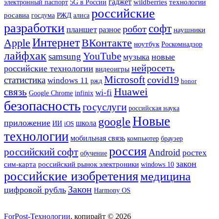
гаджет
wildberries
технологии
электронный паспорт
5G в России
российские
РЖД
росавиа
госдума
алиса
разработки
софт
робот
планшет
разное
наушники
Интернет
Apple
ВКонтакте
ноутбук
Роскомнадзор
лайфхак
YouTube
samsung
новые
музыка
нейросеть
российские технологии
видеоигры
Microsoft
covid19
статистика
windows 11
ржд
honor
связь
Huawei
wi-fi
Google Chrome
infinix
безопасность
госуслуги
российская наука
Новые
google
приложение
школа
ИИ
iOS
технологии
мобильная связь
компьютер
браузер
россия
российский софт
Android
ростех
обучение
закон
сим-карта
российский рынок электроники
windows 10
российские изобретения
медицина
Закон
цифровой рубль
Harmony OS
ForPost-Технологии
, копирайт © 2026