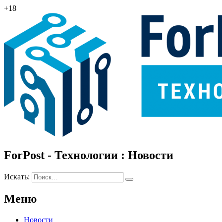
+18
ForPost - Технологии : Новости
Искать:
Меню
Новости