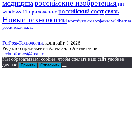
российские изобретения
медицина
ИИ
российский софт
связь
приложение
windows 11
Новые технологии
смартфоны
ноутбуки
wildberries
российская наука
ForPost-Технологии
, копирайт © 2026
Редактор приложения Александр Амельянчик
technoforpost@mail.ru
Мы обрабатываем cookies, чтобы сделать наш сайт удобнее
для вас.
Принять
Отклонить