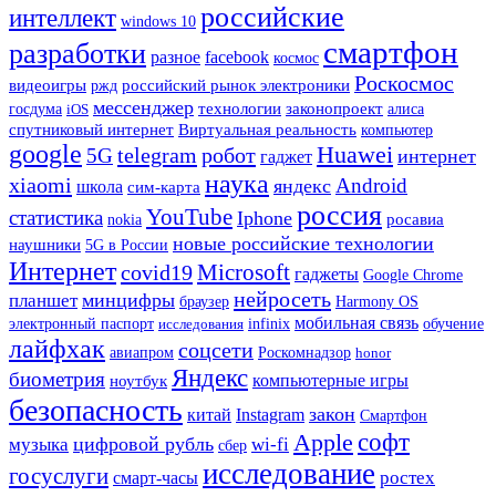
российские
интеллект
windows 10
смартфон
разработки
разное
facebook
космос
Роскосмос
видеоигры
ржд
российский рынок электроники
мессенджер
госдума
технологии
законопроект
iOS
алиса
спутниковый интернет
Виртуальная реальность
компьютер
google
Huawei
telegram
робот
5G
интернет
гаджет
наука
xiaomi
Android
яндекс
школа
сим-карта
россия
YouTube
статистика
Iphone
росавиа
nokia
новые российские технологии
наушники
5G в России
Интернет
Microsoft
covid19
гаджеты
Google Chrome
нейросеть
минцифры
планшет
Harmony OS
браузер
мобильная связь
электронный паспорт
исследования
infinix
обучение
лайфхак
соцсети
авиапром
Роскомнадзор
honor
Яндекс
биометрия
ноутбук
компьютерные игры
безопасность
закон
китай
Instagram
Смартфон
Apple
софт
цифровой рубль
музыка
wi-fi
сбер
исследование
госуслуги
ростех
смарт-часы