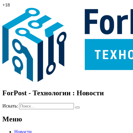
+18
ForPost - Технологии : Новости
Искать:
Меню
Новости