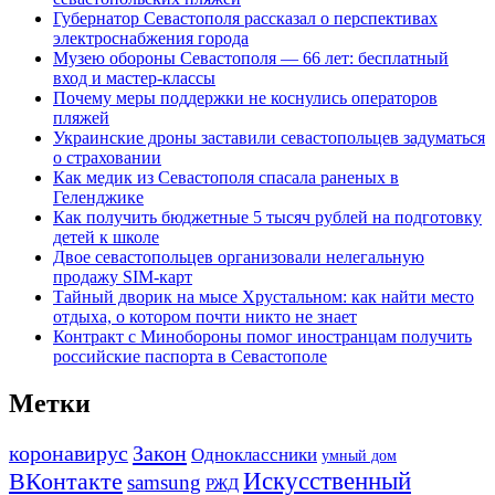
Губернатор Севастополя рассказал о перспективах
электроснабжения города
Музею обороны Севастополя — 66 лет: бесплатный
вход и мастер-классы
Почему меры поддержки не коснулись операторов
пляжей
Украинские дроны заставили севастопольцев задуматься
о страховании
Как медик из Севастополя спасала раненых в
Геленджике
Как получить бюджетные 5 тысяч рублей на подготовку
детей к школе
Двое севастопольцев организовали нелегальную
продажу SIM-карт
Тайный дворик на мысе Хрустальном: как найти место
отдыха, о котором почти никто не знает
Контракт с Минобороны помог иностранцам получить
российские паспорта в Севастополе
Метки
коронавирус
Закон
Одноклассники
умный дом
Искусственный
ВКонтакте
samsung
РЖД