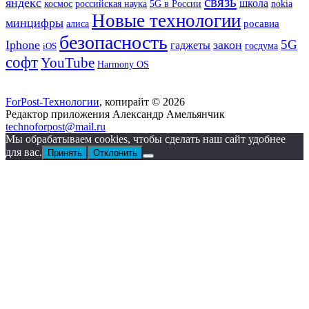
связь
яндекс
школа
космос
российская наука
5G в России
nokia
Новые технологии
минцифры
росавиа
алиса
безопасность
5G
Iphone
закон
гаджеты
госдума
iOS
софт
YouTube
Harmony OS
ForPost-Технологии
, копирайт © 2026
Редактор приложения Александр Амельянчик
technoforpost@mail.ru
Мы обрабатываем cookies, чтобы сделать наш сайт удобнее
для вас.
Принять
Отклонить