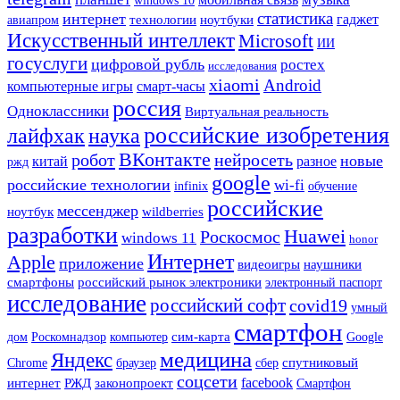
windows 10
статистика
интернет
гаджет
технологии
ноутбуки
авиапром
Искусственный интеллект
Microsoft
ИИ
госуслуги
цифровой рубль
ростех
исследования
xiaomi
Android
компьютерные игры
смарт-часы
россия
Одноклассники
Виртуальная реальность
российские изобретения
лайфхак
наука
ВКонтакте
робот
нейросеть
новые
китай
разное
ржд
google
российские технологии
wi-fi
infinix
обучение
российские
мессенджер
ноутбук
wildberries
разработки
Huawei
Роскосмос
windows 11
honor
Интернет
Apple
приложение
наушники
видеоигры
смартфоны
российский рынок электроники
электронный паспорт
исследование
российский софт
covid19
умный
смартфон
сим-карта
Google
дом
Роскомнадзор
компьютер
медицина
Яндекс
Chrome
сбер
спутниковый
браузер
соцсети
РЖД
facebook
интернет
законопроект
Смартфон