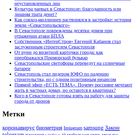
неустановленных лиц
Культура чаевых в Севастополе: благодарность или
лишняя трата денег?
Как совхоз-миллионер растворялся в застройке: история
земли «Севастопольского»
В Севастополе повреждены десятки домов при
отражении атаки БПЛА
Собственник «ИнтерСтроя» Евгений Кабанов стал
заслуженным строителем Севастополя
От руин до визитной карточки города: как
преображался Приморский бульвар
Севастопольские светофоры переведут на солнечные
батареи
Севастополь стал лидером ЮФО по падению
строительства, но с одним позитивным нюансом
Прямой эфир «ЕСТЬ ТЕМА». Почему россияне мечтают
жить в частных домах, но остаются в квартирах?
Кого в Севастополе готовы взять на работу для защиты
города от дронов
Метки
коронавирус
Закон
биометрия
samsung
Instagram
telegram
планшет
мобильная связь
музыка