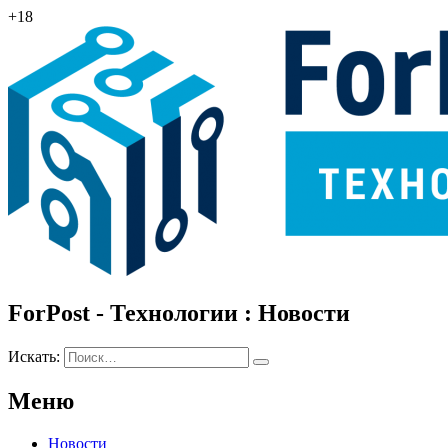
+18
ForPost - Технологии : Новости
Искать:
Меню
Новости