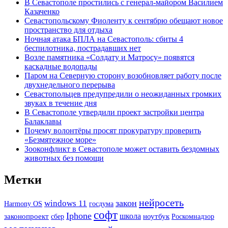
В Севастополе простились с генерал-майором Василием
Казаченко
Севастопольскому Фиоленту к сентябрю обещают новое
пространство для отдыха
Ночная атака БПЛА на Севастополь: сбиты 4
беспилотника, пострадавших нет
Возле памятника «Солдату и Матросу» появятся
каскадные водопады
Паром на Северную сторону возобновляет работу после
двухнедельного перерыва
Севастопольцев предупредили о неожиданных громких
звуках в течение дня
В Севастополе утвердили проект застройки центра
Балаклавы
Почему волонтёры просят прокуратуру проверить
«Безмятежное море»
Зооконфликт в Севастополе может оставить бездомных
животных без помощи
Метки
нейросеть
закон
windows 11
Harmony OS
госдума
софт
Iphone
школа
ноутбук
законопроект
сбер
Роскомнадзор