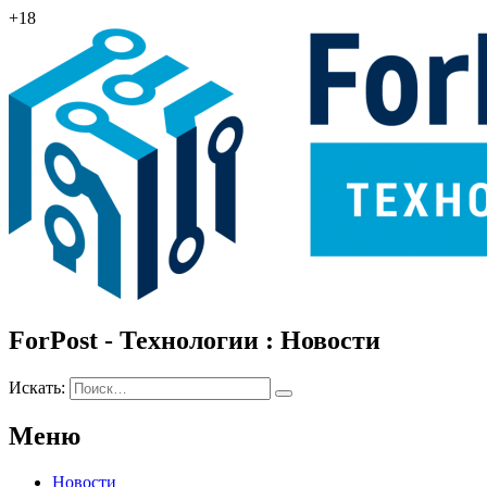
+18
ForPost - Технологии : Новости
Искать:
Меню
Новости