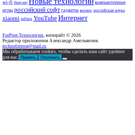
Новые технологии
wi-fi
компьютерные
браузер
российский софт
гаджеты
игры
космос
российская наука
Интернет
YouTube
xiaomi
infinix
ForPost-Технологии
, копирайт © 2026
Редактор приложения Александр Амельянчик
technoforpost@mail.ru
Мы обрабатываем cookies, чтобы сделать наш сайт удобнее
для вас.
Принять
Отклонить