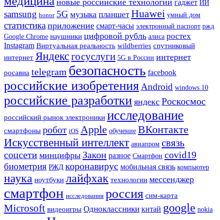
медицина
новые российские технологии
гаджет
ИИ
Huawei
samsung
5G
музыка
планшет
honor
умный дом
статистика
приложение
смарт-часы
ржд
электронный паспорт
цифровой рубль
ростех
наушники
Google Chrome
алиса
Instagram
Виртуальная реальность
wildberries
спутниковый
Яндекс
госуслуги
интернет
интернет
5G в России
безопасность
telegram
facebook
росавиа
российские изобретения
Android
windows 10
российские разработки
Роскосмос
яндекс
исследование
российский рынок электроники
Apple
ВКонтакте
робот
смартфоны
iOS
обучение
Искусственный интеллект
связь
авиапром
Закон
covid19
соцсети
минцифры
разное
Смартфон
коронавирус
биометрия
мобильная связь
РЖД
компьютер
наука
лайфхак
мессенджер
ноутбуки
технологии
смартфон
россия
сим-карта
исследования
google
Microsoft
Одноклассники
китай
видеоигры
nokia