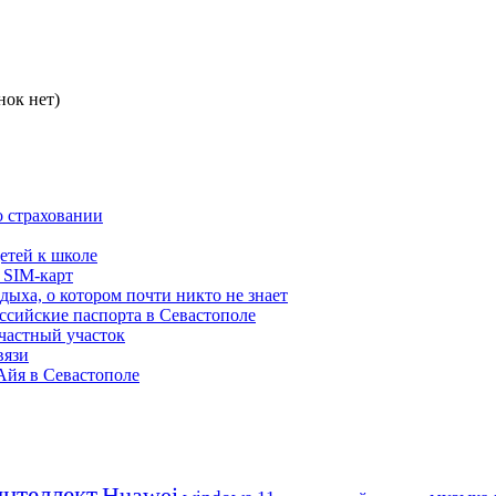
нок нет)
о страховании
етей к школе
 SIM-карт
дыха, о котором почти никто не знает
ссийские паспорта в Севастополе
частный участок
вязи
 Айя в Севастополе
нтеллект