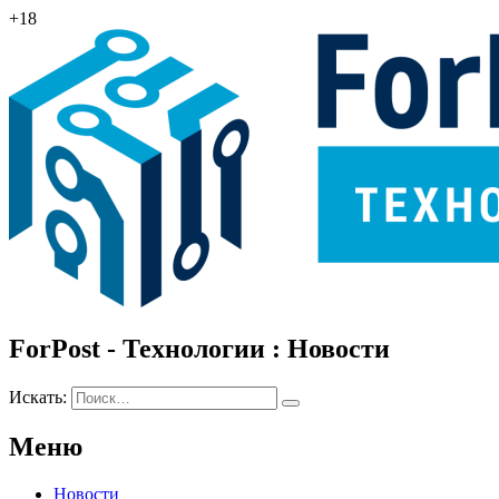
+18
ForPost - Технологии : Новости
Искать:
Меню
Новости