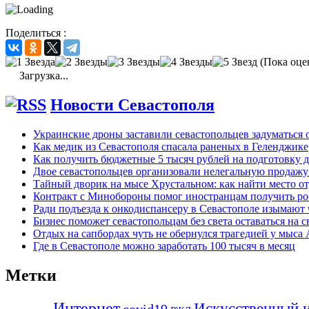
Поделиться :
(Пока оце
Загрузка...
Новости Севастополя
Украинские дроны заставили севастопольцев задуматься 
Как медик из Севастополя спасала раненых в Геленджике
Как получить бюджетные 5 тысяч рублей на подготовку д
Двое севастопольцев организовали нелегальную продажу
Тайный дворик на мысе Хрустальном: как найти место от
Контракт с Минобороны помог иностранцам получить ро
Ради подъезда к онкодиспансеру в Севастополе изымают 
Бизнес поможет севастопольцам без света оставаться на с
Отдых на сапбордах чуть не обернулся трагедией у мыса
Где в Севастополе можно заработать 100 тысяч в месяц
Метки
Интернет
Искусственный и