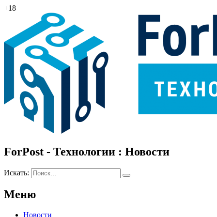
+18
ForPost - Технологии : Новости
Искать:
Меню
Новости