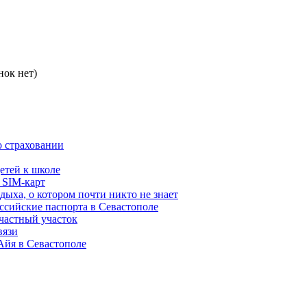
нок нет)
о страховании
етей к школе
 SIM-карт
дыха, о котором почти никто не знает
ссийские паспорта в Севастополе
частный участок
вязи
 Айя в Севастополе