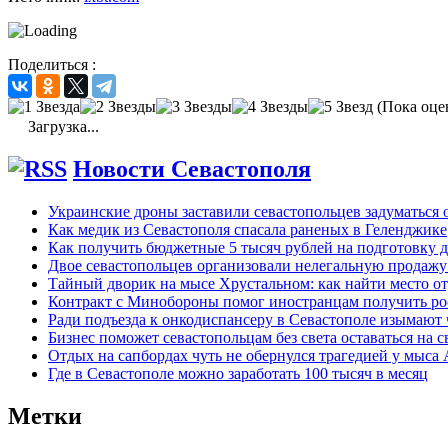
Поделиться :
(Пока оце
Загрузка...
Новости Севастополя
Украинские дроны заставили севастопольцев задуматься 
Как медик из Севастополя спасала раненых в Геленджике
Как получить бюджетные 5 тысяч рублей на подготовку д
Двое севастопольцев организовали нелегальную продажу
Тайный дворик на мысе Хрустальном: как найти место от
Контракт с Минобороны помог иностранцам получить ро
Ради подъезда к онкодиспансеру в Севастополе изымают 
Бизнес поможет севастопольцам без света оставаться на с
Отдых на сапбордах чуть не обернулся трагедией у мыса
Где в Севастополе можно заработать 100 тысяч в месяц
Метки