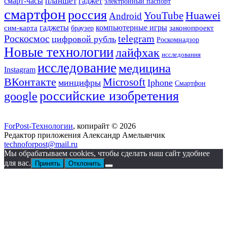
планшет
смарт-часы
гаджет
электронный паспорт
смартфон
россия
YouTube
Huawei
Android
гаджеты
компьютерные игры
сим-карта
законопроект
браузер
Роскосмос
telegram
цифровой рубль
Роскомнадзор
Новые технологии
лайфхак
исследования
исследование
медицина
Instagram
ВКонтакте
Microsoft
минцифры
Iphone
Смартфон
российские изобретения
google
ForPost-Технологии
, копирайт © 2026
Редактор приложения Александр Амельянчик
technoforpost@mail.ru
Мы обрабатываем cookies, чтобы сделать наш сайт удобнее
для вас.
Принять
Отклонить