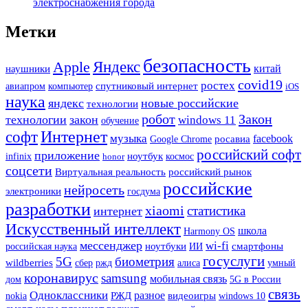
электроснабжения города
Метки
безопасность
Apple
Яндекс
наушники
китай
covid19
ростех
спутниковый интернет
авиапром
компьютер
iOS
наука
яндекс
новые российские
технологии
робот
Закон
технологии
закон
windows 11
обучение
Интернет
софт
музыка
facebook
Google Chrome
росавиа
российский софт
приложение
ноутбук
infinix
honor
космос
соцсети
Виртуальная реальность
российский рынок
российские
нейросеть
электроники
госдума
разработки
xiaomi
статистика
интернет
Искусственный интеллект
школа
Harmony OS
мессенджер
wi-fi
смартфоны
ноутбуки
ИИ
российская наука
госуслуги
5G
биометрия
wildberries
сбер
ржд
алиса
умный
коронавирус
samsung
мобильная связь
дом
5G в России
связь
Одноклассники
РЖД
разное
видеоигры
nokia
windows 10