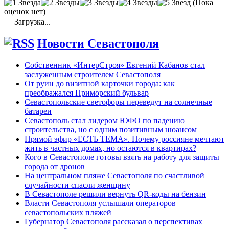
(Пока
оценок нет)
Загрузка...
Новости Севастополя
Собственник «ИнтерСтроя» Евгений Кабанов стал
заслуженным строителем Севастополя
От руин до визитной карточки города: как
преображался Приморский бульвар
Севастопольские светофоры переведут на солнечные
батареи
Севастополь стал лидером ЮФО по падению
строительства, но с одним позитивным нюансом
Прямой эфир «ЕСТЬ ТЕМА». Почему россияне мечтают
жить в частных домах, но остаются в квартирах?
Кого в Севастополе готовы взять на работу для защиты
города от дронов
На центральном пляже Севастополя по счастливой
случайности спасли женщину
В Севастополе решили вернуть QR-коды на бензин
Власти Севастополя услышали операторов
севастопольских пляжей
Губернатор Севастополя рассказал о перспективах