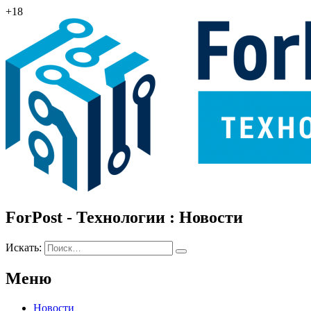
+18
ForPost - Технологии : Новости
Искать:
Меню
Новости