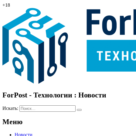
+18
ForPost - Технологии : Новости
Искать:
Меню
Новости