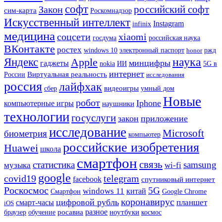
софт
российский софт
Закон
сим-карта
Роскомнадзор
Искусственный интеллект
Instagram
infinix
медицина
xiaomi
соцсети
госдума
российская наука
ВКонтакте
ростех
ржд
windows 10
электронный паспорт
honor
наука
Яндекс
Apple
минцифры
гаджеты
ИИ
nokia
5G в
интернет
Виртуальная реальность
России
исследования
россия
лайфхак
сбер
видеоигры
умный дом
Новые
робот
Iphone
компьютерные игры
наушники
технологии
госуслуги
закон
приложение
исследование
Microsoft
биометрия
компьютер
российские изобретения
Huawei
школа
смартфон
связь
статистика
samsung
музыка
wi-fi
google
covid19
telegram
facebook
спутниковый интернет
Роскосмос
5G
windows 11
китай
Смартфон
Google Chrome
коронавирус
цифровой рубль
планшет
смарт-часы
iOS
разное
росавиа
ноутбуки
браузер
обучение
космос