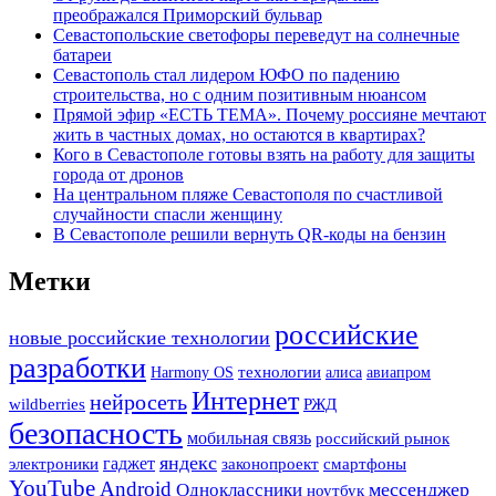
преображался Приморский бульвар
Севастопольские светофоры переведут на солнечные
батареи
Севастополь стал лидером ЮФО по падению
строительства, но с одним позитивным нюансом
Прямой эфир «ЕСТЬ ТЕМА». Почему россияне мечтают
жить в частных домах, но остаются в квартирах?
Кого в Севастополе готовы взять на работу для защиты
города от дронов
На центральном пляже Севастополя по счастливой
случайности спасли женщину
В Севастополе решили вернуть QR-коды на бензин
Метки
российские
новые российские технологии
разработки
Harmony OS
технологии
алиса
авиапром
Интернет
нейросеть
РЖД
wildberries
безопасность
мобильная связь
российский рынок
яндекс
гаджет
смартфоны
электроники
законопроект
YouTube
Android
мессенджер
Одноклассники
ноутбук