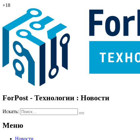
+18
ForPost - Технологии : Новости
Искать:
Меню
Новости