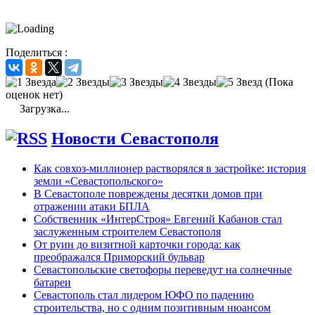
Поделиться :
(Пока
оценок нет)
Загрузка...
Новости Севастополя
Как совхоз-миллионер растворялся в застройке: история
земли «Севастопольского»
В Севастополе повреждены десятки домов при
отражении атаки БПЛА
Собственник «ИнтерСтроя» Евгений Кабанов стал
заслуженным строителем Севастополя
От руин до визитной карточки города: как
преображался Приморский бульвар
Севастопольские светофоры переведут на солнечные
батареи
Севастополь стал лидером ЮФО по падению
строительства, но с одним позитивным нюансом