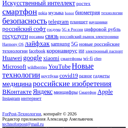
Искусственный интеллект
ростех
смартфон
биометрия
музыка
технологии
nokia
honor
безопасность
telegram
планшет
наушники
российский софт
цифровой рубль
госдума
5G в России
госуслуги
связь
росавиа
российский рынок электроники
лайфхак
samsung
5G
новые российские
Harmony OS
коронавирус
технологии
facebook
ИИ
электронный паспорт
google
Huawei
xiaomi
wi-fi
смартфоны
сбер
Новые
Microsoft
YouTube
wildberries
технологии
covid19
гаджеты
разное
ноутбуки
российские изобретения
медицина
Яндекс
Apple
ВКонтакте
минцифры
Смартфон
интернет
Instagram
ForPost-Технологии
, копирайт © 2026
Редактор приложения Александр Амельянчик
technoforpost@mail.ru