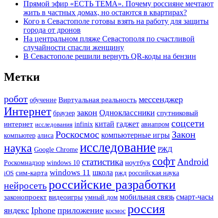
Прямой эфир «ЕСТЬ ТЕМА». Почему россияне мечтают
жить в частных домах, но остаются в квартирах?
Кого в Севастополе готовы взять на работу для защиты
города от дронов
На центральном пляже Севастополя по счастливой
случайности спасли женщину
В Севастополе решили вернуть QR-коды на бензин
Метки
робот
мессенджер
Виртуальная реальность
обучение
Интернет
закон
Одноклассники
спутниковый
браузер
соцсети
китай
гаджет
интернет
исследования
infinix
авиапром
Роскосмос
Закон
компьютерные игры
компьютер
алиса
исследование
наука
РЖД
Google Chrome
софт
статистика
Android
ноутбук
Роскомнадзор
windows 10
windows 11
школа
сим-карта
ржд
iOS
российская наука
российские разработки
нейросеть
мобильная связь
смарт-часы
законопроект
видеоигры
умный дом
россия
яндекс
Iphone
приложение
космос