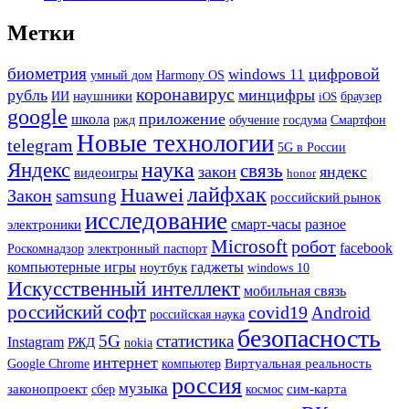
Метки
биометрия
цифровой
windows 11
Harmony OS
умный дом
коронавирус
рубль
минцифры
наушники
ИИ
iOS
браузер
google
приложение
школа
ржд
госдума
Смартфон
обучение
Новые технологии
telegram
5G в России
наука
Яндекс
связь
закон
яндекс
видеоигры
honor
лайфхак
Huawei
Закон
samsung
российский рынок
исследование
смарт-часы
разное
электроники
Microsoft
робот
facebook
Роскомнадзор
электронный паспорт
гаджеты
компьютерные игры
ноутбук
windows 10
Искусственный интеллект
мобильная связь
российский софт
covid19
Android
российская наука
безопасность
5G
статистика
Instagram
РЖД
nokia
интернет
Google Chrome
Виртуальная реальность
компьютер
россия
музыка
законопроект
сбер
сим-карта
космос