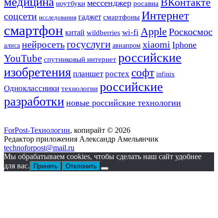
медицина
ВКонтакте
мессенджер
ноутбуки
росавиа
Интернет
соцсети
гаджет
смартфоны
исследования
смартфон
Apple
Роскосмос
wi-fi
китай
wildberries
госуслуги
нейросеть
xiaomi
Iphone
алиса
авиапром
российские
YouTube
спутниковый интернет
изобретения
софт
планшет
ростех
infinix
российские
Одноклассники
технологии
разработки
новые российские технологии
ForPost-Технологии
, копирайт © 2026
Редактор приложения Александр Амельянчик
technoforpost@mail.ru
Мы обрабатываем cookies, чтобы сделать наш сайт удобнее
для вас.
Принять
Отклонить