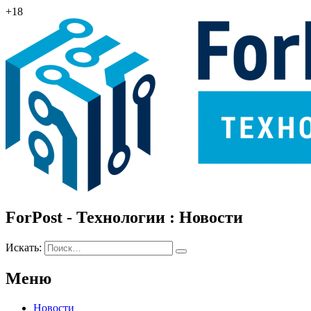
+18
ForPost - Технологии : Новости
Искать:
Меню
Новости