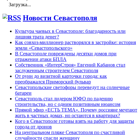
Загрузка...
Новости Севастополя
Культура чаевых в Севастополе: благодарность или
лишняя трата денег?
Как совхоз-миллионер растворялся в застройке: история
земли «Севастопольского»
В Севастополе повреждены десятки домов при
отражении атаки БПЛА
Собственник «ИнтерСтроя» Евгений Кабанов стал
заслуженным строителем Севастополя
От руин до визитной карточки города: как
преображался Приморский бульвар
Севастопольские светофоры переведут на солнечные
батареи
Севастополь стал лидером ЮФО по падению
строительства, но с одним позитивным нюансом
Прямой эфир «ЕСТЬ ТЕМА». Почему россияне мечтают
жить в частных домах, но остаются в квартирах?
Кого в Севастополе готовы взять на работу для защиты
города от дронов
На центральном пляже Севастополя по счастливой
случайности спасли женщину