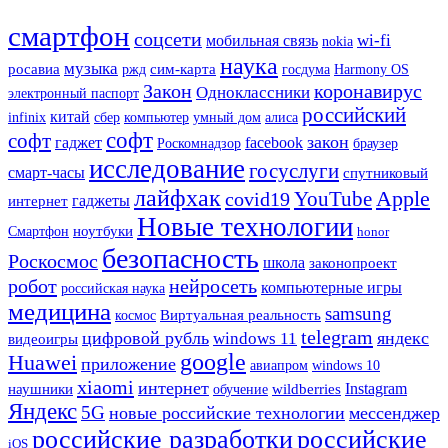
смартфон
соцсети
мобильная связь
wi-fi
nokia
наука
музыка
росавиа
ржд
сим-карта
госдума
Harmony OS
Закон
коронавирус
Одноклассники
электронный паспорт
российский
китай
сбер
infinix
компьютер
умный дом
алиса
софт
софт
закон
гаджет
facebook
Роскомнадзор
браузер
исследование
госуслуги
смарт-часы
спутниковый
лайфхак
Apple
YouTube
covid19
гаджеты
интернет
Новые технологии
Смартфон
ноутбуки
honor
безопасность
Роскосмос
школа
законопроект
робот
нейросеть
компьютерные игры
российская наука
медицина
samsung
Виртуальная реальность
космос
telegram
цифровой рубль
яндекс
windows 11
видеоигры
google
Huawei
приложение
авиапром
windows 10
xiaomi
интернет
наушники
Instagram
wildberries
обучение
Яндекс
5G
новые российские технологии
мессенджер
российские разработки
российские
iOS