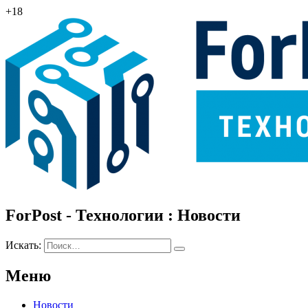
+18
ForPost - Технологии : Новости
Искать:
Меню
Новости