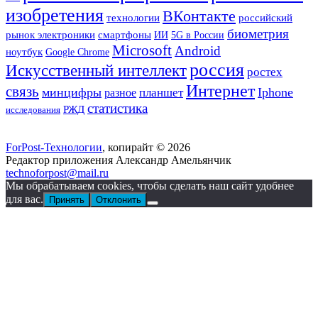
изобретения
ВКонтакте
технологии
российский
биометрия
смартфоны
рынок электроники
ИИ
5G в России
Microsoft
Android
ноутбук
Google Chrome
россия
Искусственный интеллект
ростех
Интернет
связь
минцифры
Iphone
планшет
разное
статистика
РЖД
исследования
ForPost-Технологии
, копирайт © 2026
Редактор приложения Александр Амельянчик
technoforpost@mail.ru
Мы обрабатываем cookies, чтобы сделать наш сайт удобнее
для вас.
Принять
Отклонить