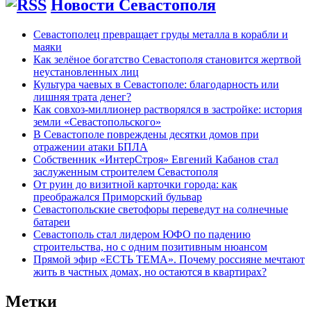
Новости Севастополя
Севастополец превращает груды металла в корабли и
маяки
Как зелёное богатство Севастополя становится жертвой
неустановленных лиц
Культура чаевых в Севастополе: благодарность или
лишняя трата денег?
Как совхоз-миллионер растворялся в застройке: история
земли «Севастопольского»
В Севастополе повреждены десятки домов при
отражении атаки БПЛА
Собственник «ИнтерСтроя» Евгений Кабанов стал
заслуженным строителем Севастополя
От руин до визитной карточки города: как
преображался Приморский бульвар
Севастопольские светофоры переведут на солнечные
батареи
Севастополь стал лидером ЮФО по падению
строительства, но с одним позитивным нюансом
Прямой эфир «ЕСТЬ ТЕМА». Почему россияне мечтают
жить в частных домах, но остаются в квартирах?
Метки