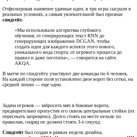
Отфильтровав наименее удачные идеи, в три игры сыграли в
реальных условиях, а самым увлекательной был признан
спидгейт.
«Мы использовали алгоритмы глубокого
обучения, от генерирующих текст RNN до
генерирующих изображение DCGAN, чтобы
создать идеи для каждого аспекта этого нового,
уникального вида спорта; от игрового процесса до
правил и даже логотипа», — говорится на сайте
AKQA.
В матче по спидгейту участвуют две команды по 6 человек.
На каждой стороне поля установлено двое ворот без сетки, на
средней линии — еще одни.
Задача игроков — забросить мяч в боковые ворота,
предварительно пропустив его сквозь центральные стойки (их
пересекать запрещено). Долго стоять на месте нельзя: по
правилам, снаряд не должен стоять 3-х секунд.
Спидгейт
был создан в рамках недели дизайна,