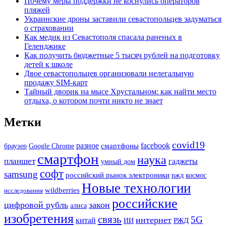
Почему меры поддержки не коснулись операторов
пляжей
Украинские дроны заставили севастопольцев задуматься
о страховании
Как медик из Севастополя спасала раненых в
Геленджике
Как получить бюджетные 5 тысяч рублей на подготовку
детей к школе
Двое севастопольцев организовали нелегальную
продажу SIM-карт
Тайный дворик на мысе Хрустальном: как найти место
отдыха, о котором почти никто не знает
Метки
covid19
разное
смартфоны
facebook
Google Chrome
браузер
смартфон
наука
планшет
гаджеты
умный дом
софт
samsung
российский рынок электроники
ржд
космос
Новые технологии
wildberries
исследования
российские
цифровой рубль
закон
алиса
изобретения
связь
5G
интернет
китай
РЖД
ИИ