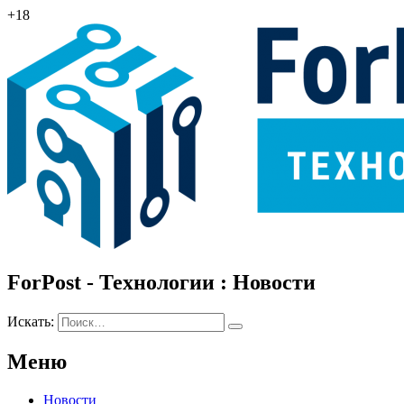
+18
ForPost - Технологии : Новости
Искать:
Меню
Новости