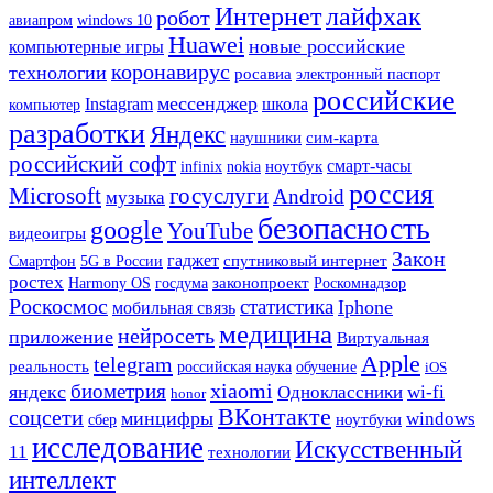
Интернет
лайфхак
робот
авиапром
windows 10
Huawei
новые российские
компьютерные игры
коронавирус
технологии
росавиа
электронный паспорт
российские
мессенджер
Instagram
школа
компьютер
разработки
Яндекс
наушники
сим-карта
российский софт
ноутбук
смарт-часы
infinix
nokia
россия
Microsoft
госуслуги
Android
музыка
безопасность
google
YouTube
видеоигры
Закон
гаджет
Смартфон
спутниковый интернет
5G в России
ростех
Harmony OS
госдума
законопроект
Роскомнадзор
Роскосмос
статистика
Iphone
мобильная связь
медицина
нейросеть
приложение
Виртуальная
Apple
telegram
реальность
российская наука
обучение
iOS
xiaomi
биометрия
яндекс
Одноклассники
wi-fi
honor
ВКонтакте
соцсети
минцифры
windows
сбер
ноутбуки
исследование
Искусственный
11
технологии
интеллект