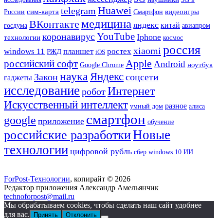
Huawei
telegram
сим-карта
Смартфон
видеоигры
России
медицина
ВКонтакте
яндекс
китай
госдума
авиапром
YouTube
коронавирус
Iphone
технологии
космос
россия
xiaomi
windows 11
планшет
ростех
РЖД
iOS
Apple
российский софт
Android
ноутбук
Google Chrome
наука
Яндекс
Закон
соцсети
гаджеты
исследование
Интернет
робот
Искусственный интеллект
разное
умный дом
алиса
смартфон
google
приложение
обучение
Новые
российские разработки
технологии
цифровой рубль
сбер
ИИ
windows 10
ForPost-Технологии
, копирайт © 2026
Редактор приложения Александр Амельянчик
technoforpost@mail.ru
Мы обрабатываем cookies, чтобы сделать наш сайт удобнее
для вас.
Принять
Отклонить