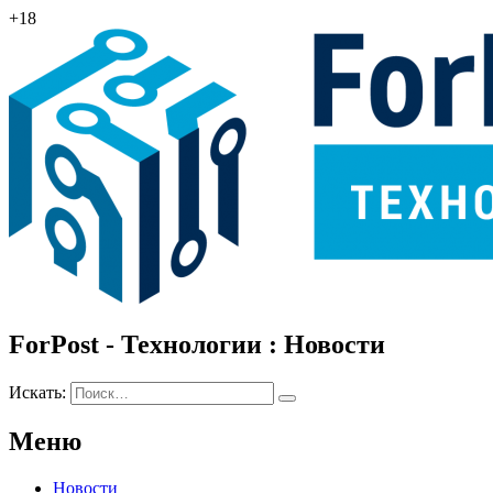
+18
ForPost - Технологии : Новости
Искать:
Меню
Новости