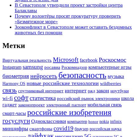
В Севастополе утвердили проект застройки центра
Балаклавы
Почему волонтёры просят прокуратуру проверить
«Безмятежное море»
Зооконфликт в Севастополе может оставить бездомных
животных без помощи
Метки
Microsoft
Роскосмос
facebook
Виртуальная реальность
samsung
Instagram
компьютерные игры
росавиа
Роскомнадзор
безопасность
нейросеть
биометрия
музыка
новые российские технологии
Harmony OS
wildberries
связь
интернет
закон
спутниковый интернет
ржд
ноутбуки
софт
статистика
wi-fi
школа
российский рынок электроники
мобильная связь
гаджет
законопроект
электронный паспорт
российские изобретения
смарт-часы
госуслуги
Одноклассники
компьютер
honor
nokia
infinix
covid19
минцифры
смартфоны
браузер
российская наука
лайфхак
5G
мессенджер
наушники
исследования
5G в