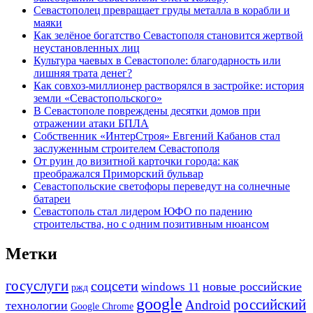
Севастополец превращает груды металла в корабли и
маяки
Как зелёное богатство Севастополя становится жертвой
неустановленных лиц
Культура чаевых в Севастополе: благодарность или
лишняя трата денег?
Как совхоз-миллионер растворялся в застройке: история
земли «Севастопольского»
В Севастополе повреждены десятки домов при
отражении атаки БПЛА
Собственник «ИнтерСтроя» Евгений Кабанов стал
заслуженным строителем Севастополя
От руин до визитной карточки города: как
преображался Приморский бульвар
Севастопольские светофоры переведут на солнечные
батареи
Севастополь стал лидером ЮФО по падению
строительства, но с одним позитивным нюансом
Метки
госуслуги
соцсети
новые российские
windows 11
ржд
google
российский
Android
технологии
Google Chrome