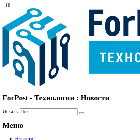
+18
ForPost - Технологии : Новости
Искать:
Меню
Новости