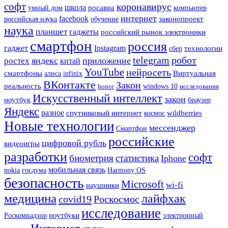
софт
коронавирус
школа
росавиа
умный дом
компьютер
интернет
facebook
законопроект
российская наука
обучение
наука
планшет
гаджеты
российский рынок электроники
смартфон
россия
гаджет
Instagram
сбер
технологии
telegram
робот
яндекс
приложение
ростех
китай
YouTube
нейросеть
смартфоны
Виртуальная
алиса
infinix
ВКонтакте
Закон
реальность
honor
windows 10
исследования
Искусственный интеллект
закон
ноутбук
браузер
Яндекс
разное
спутниковый интернет
wildberries
космос
Новые технологии
мессенджер
Смартфон
российские
цифровой рубль
видеоигры
разработки
софт
биометрия
статистика
Iphone
мобильная связь
госдума
Harmony OS
nokia
безопасность
Microsoft
wi-fi
наушники
медицина
лайфхак
covid19
Роскосмос
исследование
ноутбуки
Роскомнадзор
электронный