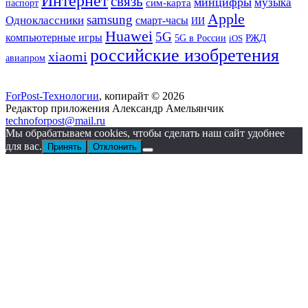
Интернет
связь
минцифры
музыка
сим-карта
паспорт
Apple
samsung
Одноклассники
смарт-часы
ИИ
Huawei
5G
компьютерные игры
РЖД
5G в России
iOS
российские изобретения
xiaomi
авиапром
ForPost-Технологии
, копирайт © 2026
Редактор приложения Александр Амельянчик
technoforpost@mail.ru
Мы обрабатываем cookies, чтобы сделать наш сайт удобнее
для вас.
Принять
Отклонить