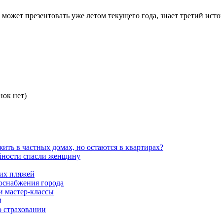
ет презентовать уже летом текущего года, знает третий источн
нок нет)
ть в частных домах, но остаются в квартирах?
айности спасли женщину
ких пляжей
роснабжения города
и мастер-классы
й
о страховании