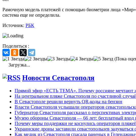
Рамочную модель платежей с помощью биометрии лица «Мир» мож
система еще не определила.
Источник:
РБК
Поделиться :
(Пока оце
Загрузка...
Новости Севастополя
Прямой эфир «ЕСТЬ ТЕМА». Почему россияне мечтают жи
На центральном пляже Севастополя по счастливой случ
В Севастополе решили вернуть QR-коды на бензин
Власти Севастополя услышали операторов севастопольс
Губернатор Севастополя рассказал о перспективах элект
Музею обороны Севастополя — 66 лет: бесплатный вход 
Почему меры поддержки не коснулись операторов пляже
Украинские дроны заставили севастопольцев задуматься 
Как медик из Севастополя спасала раненых в Геленджике