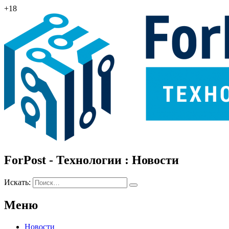
+18
ForPost - Технологии : Новости
Искать:
Меню
Новости