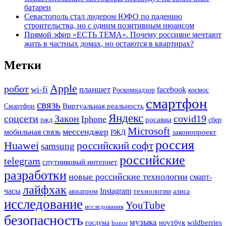
батареи
Севастополь стал лидером ЮФО по падению
строительства, но с одним позитивным нюансом
Прямой эфир «ЕСТЬ ТЕМА». Почему россияне мечтают
жить в частных домах, но остаются в квартирах?
Метки
Apple
робот
wi-fi
планшет
facebook
Роскомнадзор
космос
смартфон
связь
Смартфон
Виртуальная реальность
Яндекс
Закон
covid19
соцсети
Iphone
ржд
росавиа
сбер
Microsoft
мессенджер
мобильная связь
РЖД
законопроект
россия
Huawei
российский софт
samsung
российские
telegram
спутниковый интернет
разработки
новые российские технологии
смарт-
лайфхак
часы
Instagram
технологии
авиапром
алиса
исследование
YouTube
исследования
безопасность
музыка
ноутбук
госдума
wildberries
honor