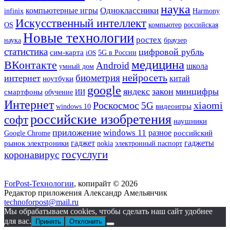
наука
Одноклассники
компьютерные игры
Harmony
infinix
Искусственный интеллект
OS
компьютер
российская
Новые технологии
ростех
наука
браузер
статистика
цифровой рубль
сим-карта
iOS
5G в России
медицина
ВКонтакте
Android
школа
умный дом
нейросеть
биометрия
интернет
китай
ноутбуки
google
яндекс
закон
минцифры
смартфоны
ИИ
обучение
Интернет
Роскосмос
xiaomi
5G
видеоигры
windows 10
российские изобретения
софт
наушники
приложение
windows 11
разное
Google Chrome
российский
гаджеты
гаджет
рынок электроники
nokia
электронный паспорт
госуслуги
коронавирус
ForPost-Технологии
, копирайт © 2026
Редактор приложения Александр Амельянчик
technoforpost@mail.ru
Мы обрабатываем cookies, чтобы сделать наш сайт удобнее
для вас.
Принять
Отклонить