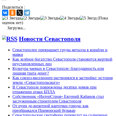
Поделиться :
(Пока
оценок нет)
Загрузка...
Новости Севастополя
Севастополец превращает груды металла в корабли и
маяки
Как зелёное богатство Севастополя становится жертвой
неустановленных лиц
Культура чаевых в Севастополе: благодарность или
лишняя трата денег?
Как совхоз-миллионер растворялся в застройке: история
земли «Севастопольского»
В Севастополе повреждены десятки домов при
отражении атаки БПЛА
Собственник «ИнтерСтроя» Евгений Кабанов стал
заслуженным строителем Севастополя
От руин до визитной карточки города: как
преображался Приморский бульвар
Севастопольские светофоры переведут на солнечные