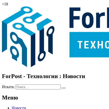
+18
ForPost - Технологии : Новости
Искать:
Меню
Новости