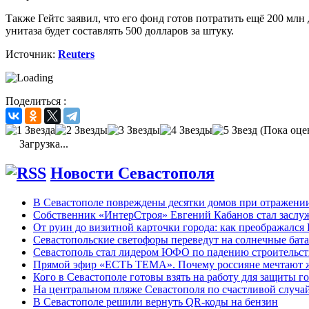
Также Гейтс заявил, что его фонд готов потратить ещё 200 мл
унитаза будет составлять 500 долларов за штуку.
Источник:
Reuters
Поделиться :
(Пока оце
Загрузка...
Новости Севастополя
В Севастополе повреждены десятки домов при отражени
Собственник «ИнтерСтроя» Евгений Кабанов стал заслу
От руин до визитной карточки города: как преображался
Севастопольские светофоры переведут на солнечные бат
Севастополь стал лидером ЮФО по падению строительст
Прямой эфир «ЕСТЬ ТЕМА». Почему россияне мечтают жи
Кого в Севастополе готовы взять на работу для защиты г
На центральном пляже Севастополя по счастливой случ
В Севастополе решили вернуть QR-коды на бензин