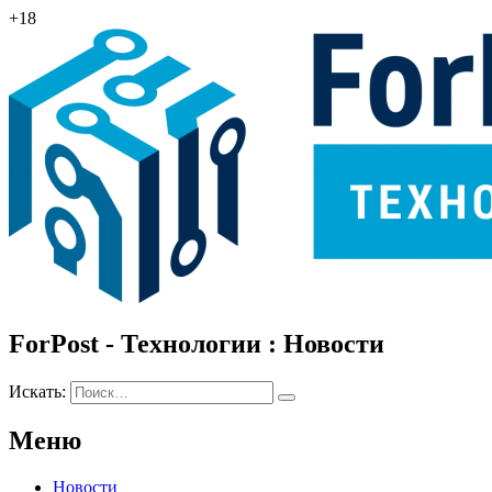
+18
ForPost - Технологии : Новости
Искать:
Меню
Новости