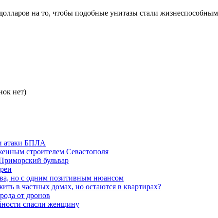
н долларов на то, чтобы подобные унитазы стали жизнеспособным
нок нет)
и атаки БПЛА
женным строителем Севастополя
 Приморский бульвар
ареи
ва, но с одним позитивным нюансом
ть в частных домах, но остаются в квартирах?
орода от дронов
айности спасли женщину