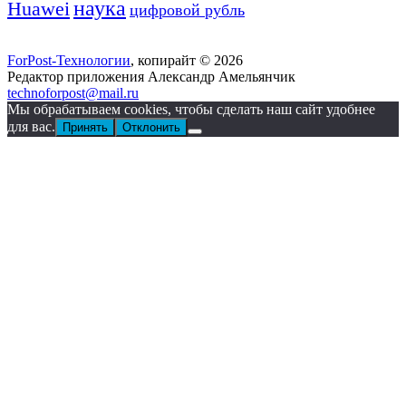
наука
Huawei
цифровой рубль
ForPost-Технологии
, копирайт © 2026
Редактор приложения Александр Амельянчик
technoforpost@mail.ru
Мы обрабатываем cookies, чтобы сделать наш сайт удобнее
для вас.
Принять
Отклонить