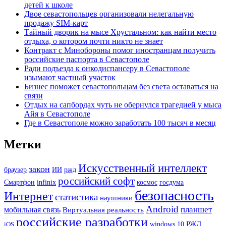
детей к школе
Двое севастопольцев организовали нелегальную
продажу SIM-карт
Тайный дворик на мысе Хрустальном: как найти место
отдыха, о котором почти никто не знает
Контракт с Минобороны помог иностранцам получить
российские паспорта в Севастополе
Ради подъезда к онкодиспансеру в Севастополе
изымают частный участок
Бизнес поможет севастопольцам без света оставаться на
связи
Отдых на сапбордах чуть не обернулся трагедией у мыса
Айя в Севастополе
Где в Севастополе можно заработать 100 тысяч в месяц
Метки
Искусственный интеллект
закон
ИИ
ржд
браузер
российский софт
Смартфон
госдума
infinix
космос
безопасность
Интернет
статистика
наушники
Android
мобильная связь
планшет
Виртуальная реальность
российские разработки
РЖД
iOS
windows 10