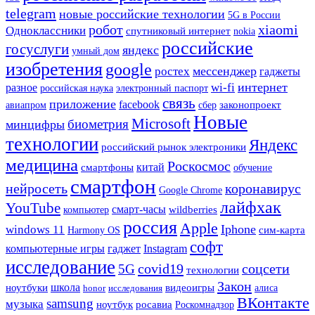
telegram
новые российские технологии
5G в России
робот
xiaomi
Одноклассники
спутниковый интернет
nokia
российские
госуслуги
яндекс
умный дом
изобретения
google
мессенджер
ростех
гаджеты
интернет
wi-fi
разное
российская наука
электронный паспорт
связь
приложение
facebook
сбер
законопроект
авиапром
Новые
Microsoft
биометрия
минцифры
технологии
Яндекс
российский рынок электроники
медицина
Роскосмос
смартфоны
китай
обучение
смартфон
нейросеть
коронавирус
Google Chrome
лайфхак
YouTube
смарт-часы
wildberries
компьютер
россия
Apple
Iphone
windows 11
Harmony OS
сим-карта
софт
компьютерные игры
гаджет
Instagram
исследование
covid19
5G
соцсети
технологии
Закон
школа
ноутбуки
видеоигры
honor
исследования
алиса
ВКонтакте
samsung
музыка
ноутбук
росавиа
Роскомнадзор