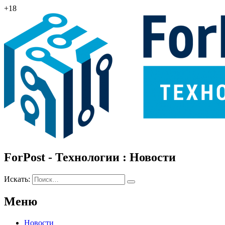
+18
ForPost - Технологии : Новости
Искать:
Меню
Новости