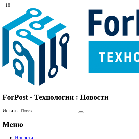
+18
ForPost - Технологии : Новости
Искать:
Меню
Новости