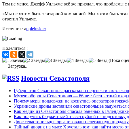
Тем не менее, Джефф Уильямс всё же признал, что проблемы с
«Мы не хотим быть элитарной компанией. Мы хотим быть эгали
ответил Уильямс.
Источник: a
ppleinsider
Поделиться :
(Пока оце
Загрузка...
Новости Севастополя
Губернатор Севастополя рассказал о перспективах элект
Музею обороны Севастополя — 66 лет: бесплатный вход 
Почему меры поддержки не коснулись операторов пляже
Украинские дроны заставили севастопольцев задуматься 
Как медик из Севастополя спасала раненых в Геленджике
Как получить бюджетные 5 тысяч рублей на подготовку д
Двое севастопольцев организовали нелегальную продажу
Тайный дворик на мысе Хрустальном: как найти место от