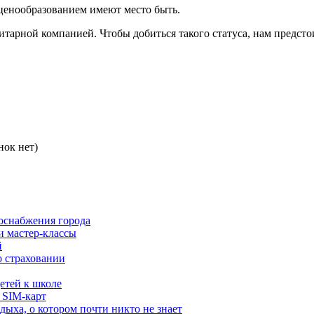
 ценообразованием имеют место быть.
тарной компанией. Чтобы добиться такого статуса, нам предст
нок нет)
роснабжения города
и мастер-классы
й
о страховании
етей к школе
 SIM-карт
дыха, о котором почти никто не знает