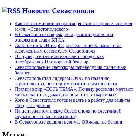
Новости Севастополя
Как совхоз-миллионер растворялся в застройке: история
земли «Севастопольского»
В Севастополе повреждены десятки домов при
отражении атаки БПЛА
Собственник «ИнтерСтроя» Евгений Кабанов стал
заслуженным строителем Севастополя
От руин до визитной карточки города: как
преображался Приморский бульвар
Севастопольские светофоры переведут на солнечные
батареи
Севастополь стал лидером ЮФО по падению
строительства, но с одним позитивным нюансом
Прямой эфир «ЕСТЬ ТЕМА». Почему россияне мечтают
жить в частных домах, но остаются в квартирах?
Кого в Севастополе готовы взять на работу для защиты
города от дронов
На центральном пляже Севастополя по счастливой
случайности спасли женщину
В Севастополе решили вернуть QR-коды на бензин
Метки