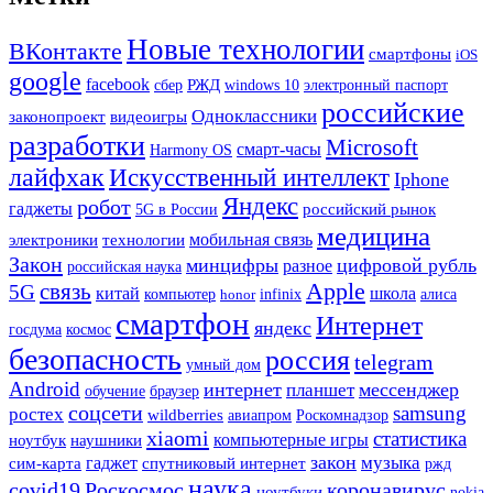
Новые технологии
ВКонтакте
смартфоны
iOS
google
facebook
РЖД
сбер
windows 10
электронный паспорт
российские
Одноклассники
законопроект
видеоигры
разработки
Microsoft
смарт-часы
Harmony OS
лайфхак
Искусственный интеллект
Iphone
Яндекс
робот
гаджеты
российский рынок
5G в России
медицина
мобильная связь
электроники
технологии
Закон
минцифры
цифровой рубль
разное
российская наука
Apple
связь
5G
китай
школа
компьютер
honor
infinix
алиса
смартфон
Интернет
яндекс
госдума
космос
безопасность
россия
telegram
умный дом
Android
интернет
мессенджер
планшет
обучение
браузер
соцсети
samsung
ростех
wildberries
авиапром
Роскомнадзор
xiaomi
статистика
ноутбук
наушники
компьютерные игры
закон
музыка
гаджет
сим-карта
спутниковый интернет
ржд
наука
covid19
Роскосмос
коронавирус
ноутбуки
nokia