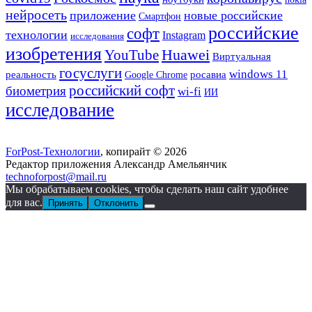
нейросеть
приложение
новые российские
Смартфон
российские
софт
технологии
Instagram
исследования
изобретения
YouTube
Huawei
Виртуальная
госуслуги
windows 11
реальность
Google Chrome
росавиа
российский софт
биометрия
wi-fi
ИИ
исследование
ForPost-Технологии
, копирайт © 2026
Редактор приложения Александр Амельянчик
technoforpost@mail.ru
Мы обрабатываем cookies, чтобы сделать наш сайт удобнее
для вас.
Принять
Отклонить