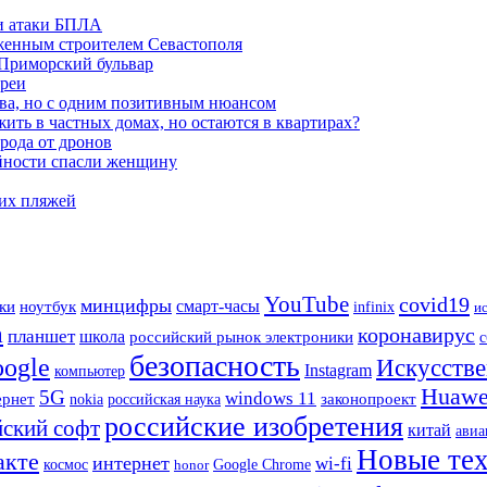
и атаки БПЛА
женным строителем Севастополя
 Приморский бульвар
ареи
ва, но с одним позитивным нюансом
ть в частных домах, но остаются в квартирах?
орода от дронов
айности спасли женщину
ких пляжей
YouTube
covid19
минцифры
ки
ноутбук
смарт-часы
infinix
и
а
коронавирус
планшет
школа
российский рынок электроники
с
безопасность
oogle
Искусстве
Instagram
компьютер
Huawe
5G
windows 11
ернет
законопроект
nokia
российская наука
российские изобретения
йский софт
китай
авиа
Новые те
акте
интернет
wi-fi
Google Chrome
космос
honor