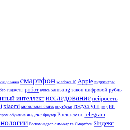
смартфон
Apple
видеоигры
сследования
windows 10
робот
samsung
закон
цифровой рубль
гаджеты
бер
алиса
исследование
нный интеллект
нейросеть
i
госуслуги
xiaomi
мобильная связь
ноутбуки
ржд
ИИ
Роскосмос
telegram
яндекс
пром
обучение
браузер
хнологии
Яндекс
сим-карта
Смартфон
Роскомнадзор