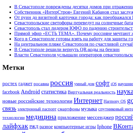
В Севастополе повреждены десятки домов при отражени
Собственник «ИнтерСтроя» Евгений Кабанов стал заслу
От руин до визитной карточки города: как преображался
Севастопольские светофоры переведут на солнечные бат
Севастополь стал лидером ЮФО по падению строительст
Прямой эфир «ЕСТЬ ТЕМА». Почему россияне мечтают жи
Кого в Севастополе готовы взять на работу для защиты г
На центральном пляже Севастополя по счастливой случ
В Севастополе решили вернуть QR-коды на бензин
Власти Севастополя услышали операторов севастопольс
Метки
россия
софт
ростех
гаджет
наушни
росавиа
умный дом
iOS
наук
Android
статистика
facebook
Виртуальная реальность
Интернет
g
новые российские технологии
Harmony OS
связь
музыка
смартфоны
спутниковый инт
электронный паспорт
медицина
росси
приложение
мессенджер
технологии
лайфхак
ВКонт
Iphone
РЖД
разное
компьютерные игры