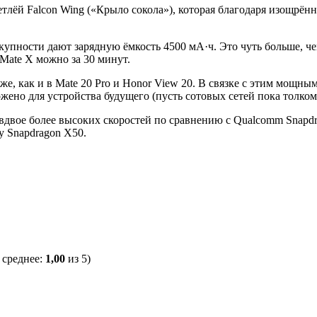
тлёй Falcon Wing («Крыло сокола»), которая благодаря изощрённ
упности дают зарядную ёмкость 4500 мА·ч. Это чуть больше, че
Mate X можно за 30 минут.
 же, как и в Mate 20 Pro и Honor View 20. В связке с этим мощ
ено для устройства будущего (пусть сотовых сетей пока толком 
ь вдвое более высоких скоростей по сравнению с Qualcomm Snapd
 у Snapdragon X50.
 среднее:
1,00
из 5)